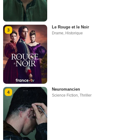
Le Rouge et le Noir
3
Drame
,
Historique
Neuromancien
4
Science Fiction
,
Thriller