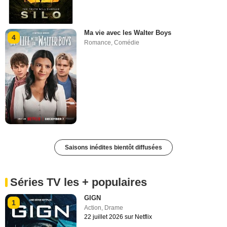
Ma vie avec les Walter Boys
4
Romance
,
Comédie
Saisons inédites bientôt diffusées
Séries TV les + populaires
GIGN
1
Action
,
Drame
22 juillet 2026 sur Netflix