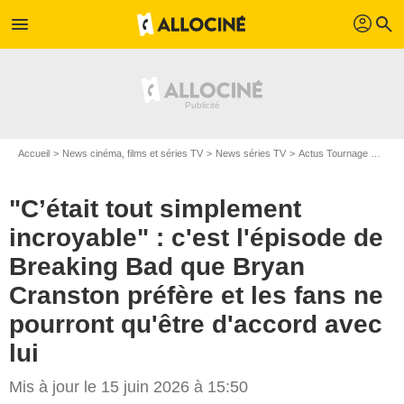
profil
menu
search
Accueil
News cinéma, films et séries TV
News séries TV
Actus Tournage Séries TV
"C’était tout simplement
incroyable" : c'est l'épisode de
Breaking Bad que Bryan
Cranston préfère et les fans ne
pourront qu'être d'accord avec
lui
Mis à jour le 15 juin 2026 à 15:50