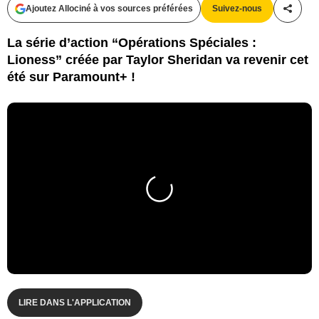
Ajoutez Allociné à vos sources préférées
Suivez-nous
Partag
La série d’action “Opérations Spéciales :
Lioness” créée par Taylor Sheridan va revenir cet
été sur Paramount+ !
LIRE DANS L'APPLICATION