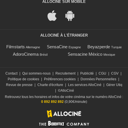
ALLOCINÉ SUR MOBILE
ALLOCINÉ À L'ÉTRANGER
Filmstarts
SensaCine
Beyazperde
Allemagne
Espagne
Turquie
AdoroCinema
Sensacine México
Brésil
Mexique
Contact
|
Qui sommes-nous
|
Recrutement
|
Publicité
|
CGU
|
CGV
|
Politique de cookies
|
Préférences cookies
|
Données Personnelles
|
Revue de presse
|
Charte d'écriture
|
Les services AlloCiné
|
Gérer Utiq
|
©AlloCiné
Retrouvez tous les horaires et infos de votre cinéma sur le numéro AlloCiné :
0 892 892 892
(0,90€/minute)