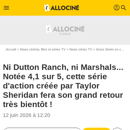
profil
menu
search
Accueil
News cinéma, films et séries TV
News séries TV
Actus Séries en streaming
Ni Dutton Ranch, ni Marshals...
Notée 4,1 sur 5, cette série
d'action créée par Taylor
Sheridan fera son grand retour
très bientôt !
12 juin 2026 à 12:20