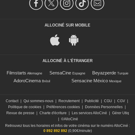
ALLOCINÉ SUR MOBILE
ALLOCINÉ À L'ÉTRANGER
Filmstarts
SensaCine
Beyazperde
Allemagne
Espagne
Turquie
AdoroCinema
Sensacine México
Brésil
Mexique
Contact
|
Qui sommes-nous
|
Recrutement
|
Publicité
|
CGU
|
CGV
|
Politique de cookies
|
Préférences cookies
|
Données Personnelles
|
Revue de presse
|
Charte d'écriture
|
Les services AlloCiné
|
Gérer Utiq
|
©AlloCiné
Retrouvez tous les horaires et infos de votre cinéma sur le numéro AlloCiné :
0 892 892 892
(0,90€/minute)