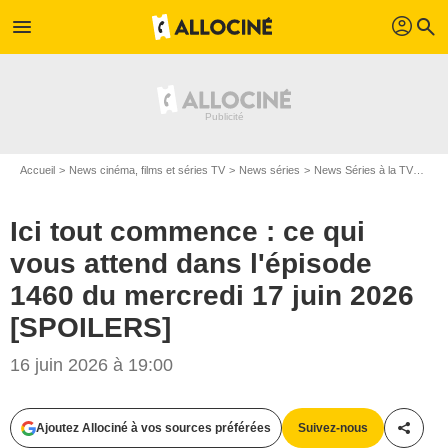
profil
menu
search
Accueil
News cinéma, films et séries TV
News séries
News Séries à la TV
Ici 
Ici tout commence : ce qui
vous attend dans l'épisode
1460 du mercredi 17 juin 2026
[SPOILERS]
16 juin 2026 à 19:00
Ajoutez Allociné à vos sources préférées
Suivez-nous
Partag