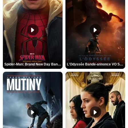
Spider-Man: Brand New Day Bande-annonce VO STFR
L'Odyssée Bande-annonce VO STFR