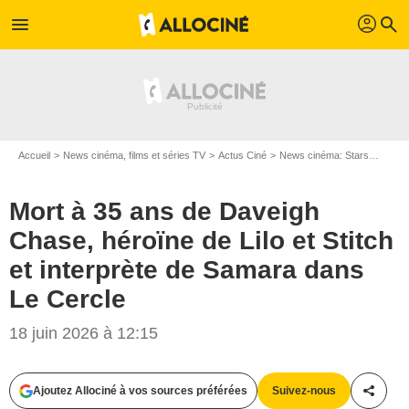
profil
menu
search
Accueil
News cinéma, films et séries TV
Actus Ciné
News cinéma: Stars
Mort à
Mort à 35 ans de Daveigh
Chase, héroïne de Lilo et Stitch
et interprète de Samara dans
Le Cercle
18 juin 2026 à 12:15
Ajoutez Allociné à vos sources préférées
Suivez-nous
Partag