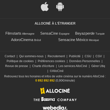
ALLOCINÉ À L'ÉTRANGER
Filmstarts
SensaCine
Beyazperde
Allemagne
Espagne
Turquie
AdoroCinema
Sensacine México
Brésil
Mexique
Contact
|
Qui sommes-nous
|
Recrutement
|
Publicité
|
CGU
|
CGV
|
Politique de cookies
|
Préférences cookies
|
Données Personnelles
|
Revue de presse
|
Charte d'écriture
|
Les services AlloCiné
|
Gérer Utiq
|
©AlloCiné
Retrouvez tous les horaires et infos de votre cinéma sur le numéro AlloCiné :
0 892 892 892
(0,90€/minute)