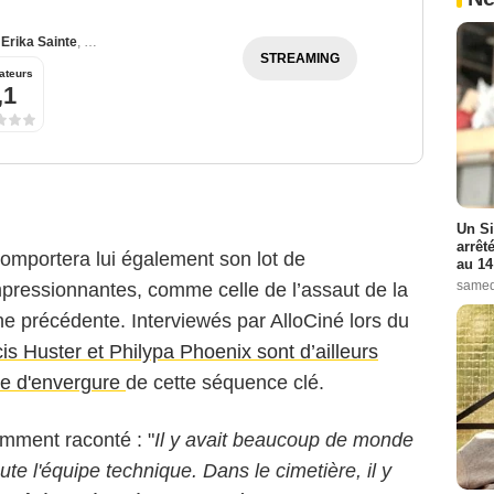
,
Erika Sainte
,
Philypa Phoenix
STREAMING
ateurs
,1
Un Si
arrêt
omportera lui également son lot de
au 14
samed
pressionnantes, comme celle de l’assaut de la
ne précédente. Interviewés par AlloCiné lors du
is Huster et Philypa Phoenix sont d’ailleurs
ge d'envergure
de cette séquence clé.
amment raconté : "
Il y avait beaucoup de monde
ute l'équipe technique. Dans le cimetière, il y