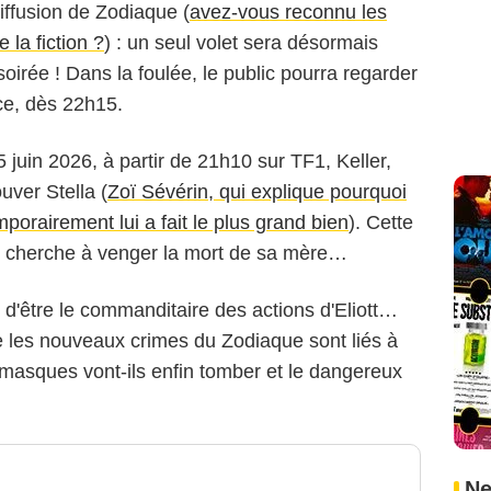
iffusion de Zodiaque (
avez-vous reconnu les
 la fiction ?
) : un seul volet sera désormais
oirée ! Dans la foulée, le public pourra regarder
ce, dès 22h15.
 juin 2026, à partir de 21h10 sur TF1, Keller,
uver Stella (
Zoï Sévérin, qui explique pourquoi
porairement lui a fait le plus grand bien
). Cette
qui cherche à venger la mort de sa mère…
 d'être le commanditaire des actions d'Eliott…
e les nouveaux crimes du Zodiaque sont liés à
 masques vont-ils enfin tomber et le dangereux
Ne