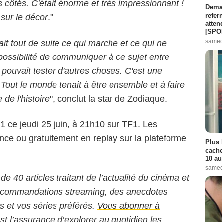
s côtés. C'était énorme et très impressionnant !
Demai
refer
sur le décor
."
atten
[SPO
samed
it tout de suite ce qui marche et ce qui ne
possibilité de communiquer à ce sujet entre
 pouvait tester d'autres choses. C'est une
 Tout le monde tenait à être ensemble et à faire
de l'histoire
", conclut la star de Zodiaque.
F1 ce jeudi 25 juin, à 21h10 sur TF1. Les
nce ou gratuitement en replay sur la plateforme
Plus 
cache
10 au
samed
 de 40 articles traitant de l’actualité du cinéma et
 recommandations streaming, des anecdotes
ms et vos séries préférés.
Vous abonner à
st l’assurance d’explorer au quotidien les