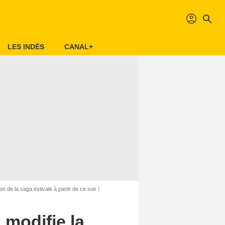
profil
search
LES INDÉS
CANAL+
de la saga estivale à partir de ce soir !
modifie la