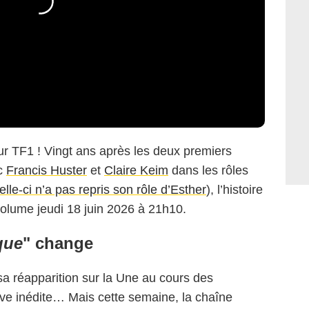
ur TF1 ! Vingt ans après les deux premiers
ec
Francis Huster
et
Claire Keim
dans les rôles
lle-ci n’a pas repris son rôle d’Esther
), l’histoire
volume jeudi 18 juin 2026 à 21h10.
que
" change
it sa réapparition sur la Une au cours des
lve inédite… Mais cette semaine, la chaîne