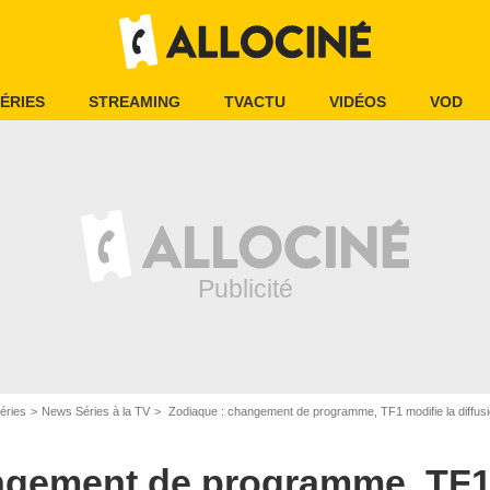
ÉRIES
STREAMING
TVACTU
VIDÉOS
VOD
éries
News Séries à la TV
Zodiaque : changement de programme, TF1 modifie la diffusion 
ngement de programme, TF1 