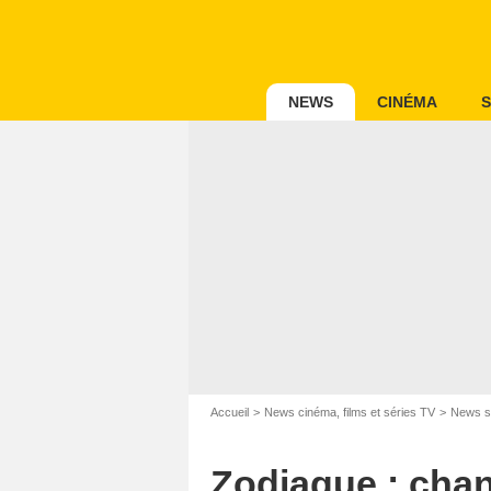
NEWS
CINÉMA
S
Accueil
News cinéma, films et séries TV
News s
Zodiaque : cha