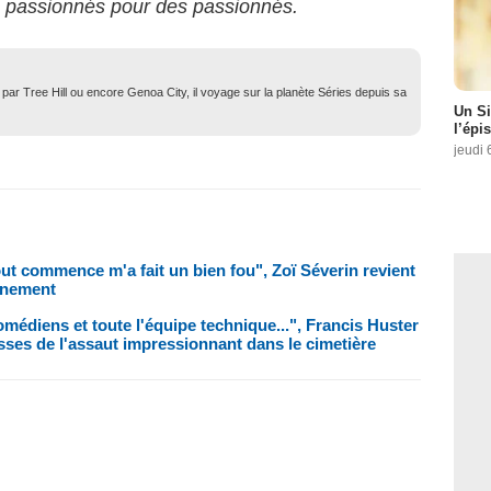
s passionnés pour des passionnés.
ar Tree Hill ou encore Genoa City, il voyage sur la planète Séries depuis sa
Un Si
l’épi
jeudi 
out commence m'a fait un bien fou", Zoï Séverin revient
vénement
omédiens et toute l'équipe technique...", Francis Huster
sses de l'assaut impressionnant dans le cimetière