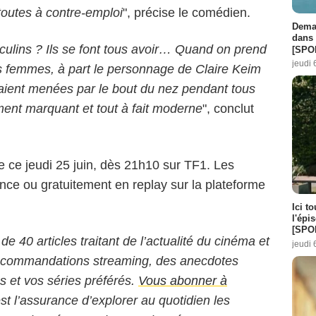
 toutes à contre-emploi
", précise le comédien.
Demai
dans 
lins ? Ils se font tous avoir… Quand on prend
[SPO
jeudi 
les femmes, à part le personnage de Claire Keim
taient menées par le bout du nez pendant tous
ment marquant et tout à fait moderne
", conclut
 ce jeudi 25 juin, dès 21h10 sur TF1. Les
nce ou gratuitement en replay sur la plateforme
Ici t
l'épi
[SPO
 de 40 articles traitant de l’actualité du cinéma et
jeudi 
 recommandations streaming, des anecdotes
ms et vos séries préférés.
Vous abonner à
st l’assurance d’explorer au quotidien les