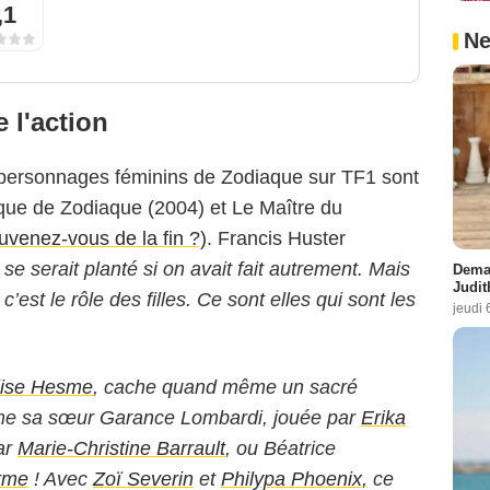
,1
Ne
 l'action
 personnages féminins de Zodiaque sur TF1 sont
oque de Zodiaque (2004) et Le Maître du
ouvenez-vous de la fin ?)
. Francis Huster
se serait planté si on avait fait autrement. Mais
Demai
Judit
 c’est le rôle des filles. Ce sont elles qui sont les
jeudi 
lise Hesme
, cache quand même un sacré
mme sa sœur Garance Lombardi, jouée par
Erika
par
Marie-Christine Barrault
, ou Béatrice
rme
! Avec
Zoï Severin
et
Philypa Phoenix,
ce