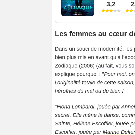
3,2
2
Les femmes au cœur de
Dans un souci de modernité, les
bien plus mis en avant qu’à l’ép
Zodiaque (2006) (
au fait, vous s
explique pourquoi : "
Pour moi, on 
l’originalité totale de cette saison,
héroïnes du mal ou du bien !
"
"
Fiona Lombardi, jouée par
Anne
secret. Elle mène la danse, co
Sainte
, Hélène Escoffier, jouée 
Escoffier, jouée par
Marine Delte