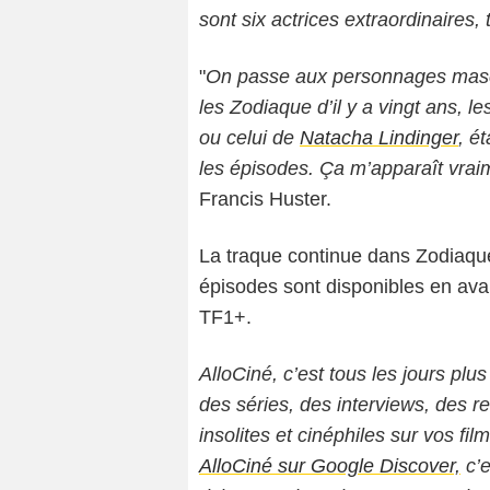
sont six actrices extraordinaires,
"
On passe aux personnages mascu
les Zodiaque d’il y a vingt ans, 
ou celui de
Natacha Lindinger
, é
les épisodes. Ça m’apparaît vrai
Francis Huster.
La traque continue dans Zodiaque
épisodes sont disponibles en ava
TF1+.
AlloCiné, c’est tous les jours plus
des séries, des interviews, des
insolites et cinéphiles sur vos fil
AlloCiné sur Google Discover,
c’e