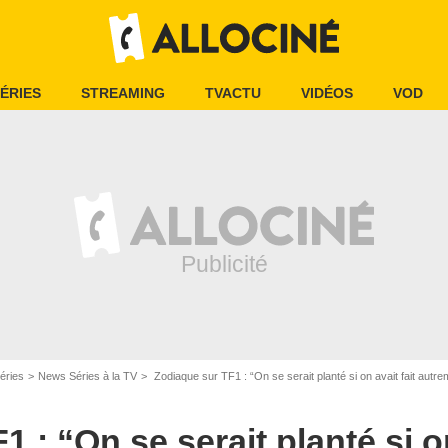
ÉRIES
STREAMING
TVACTU
VIDÉOS
VOD
éries
News Séries à la TV
Zodiaque sur TF1 : “On se serait planté si on avait fait autrement”, Francis Huste
 : “On se serait planté si on