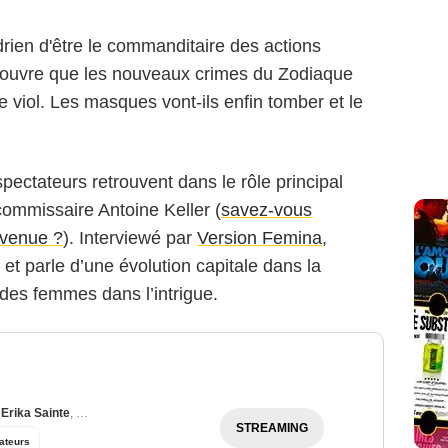
rien d'être le commanditaire des actions
écouvre que les nouveaux crimes du Zodiaque
e viol. Les masques vont-ils enfin tomber et le
pectateurs retrouvent dans le rôle principal
commissaire Antoine Keller (
savez-vous
evenue ?
). Interviewé par
Version Femina
,
e et parle d’une évolution capitale dans la
e des femmes dans l’intrigue.
,
Erika Sainte
,
Philypa Phoenix
STREAMING
ateurs