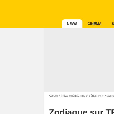
NEWS
CINÉMA
S
Accueil
News cinéma, films et séries TV
News s
Zodiaque sur TF1