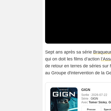
Sept ans après sa série
Braqueu
qui on doit les films d’action
l’Ass
de retour en terres de séries sur
au Groupe d'intervention de la G
GIGN
Sortie :
2026-07-22
Série :
GIGN
Avec
Tomer Sisley
,
G
Presse
Spect