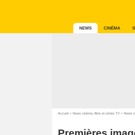
NEWS
CINÉMA
S
Accueil
News cinéma, films et séries TV
News s
Premières image