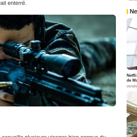
it enterré.
Ne
Netfl
de Ma
vendr
Netflix