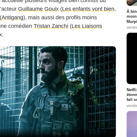
accueille plusieurs visages bien connus du
l’acteur
Guillaume Gouix
(
Les enfants vont bien
,
À bin
moins
(
Antigang
), mais aussi des profils moins
Murph
eune comédien
Tristan Zanchi
(
Les Liaisons
vendr
x.
Netfl
étonn
fait 
vendr