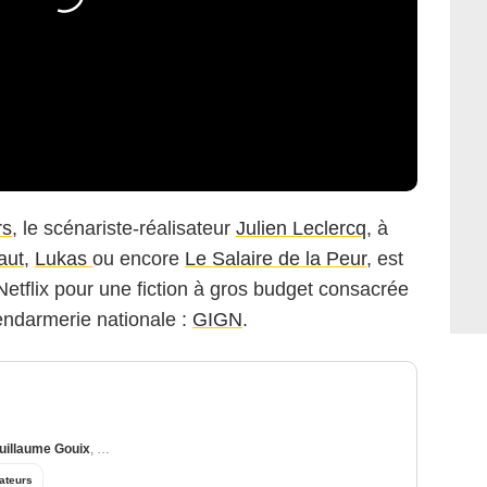
rs
, le scénariste-réalisateur
Julien Leclercq
, à
aut
,
Lukas
ou encore
Le Salaire de la Peur
, est
 Netflix pour une fiction à gros budget consacrée
endarmerie nationale :
GIGN
.
uillaume Gouix
,
Tristan Zanchi
ateurs