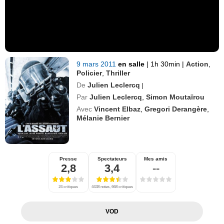
9 mars 2011
en salle
|
1h 30min
|
Action
,
Policier
,
Thriller
De
Julien Leclercq
|
Par
Julien Leclercq
,
Simon Moutaïrou
Avec
Vincent Elbaz
,
Gregori Derangère
,
Mélanie Bernier
Presse
Spectateurs
Mes amis
2,8
3,4
--
24 critiques
4438 notes, 668 critiques
VOD