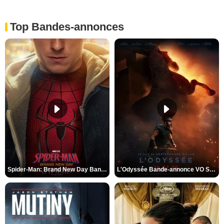
Top Bandes-annonces
Spider-Man: Brand New Day Bande-annonce VO STFR
L'Odyssée Bande-annonce VO STFR