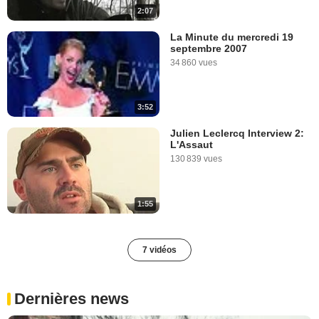
2:07
La Minute du mercredi 19
septembre 2007
34 860 vues
3:52
Julien Leclercq Interview 2:
L'Assaut
130 839 vues
1:55
7 vidéos
Dernières news