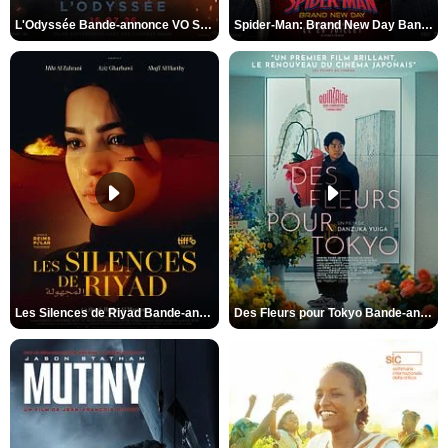
L'Odyssée Bande-annonce VO STFR
Spider-Man: Brand New Day Bande-annonce VO STFR
Les Silences de Riyad Bande-annonce VO STFR
Des Fleurs pour Tokyo Bande-annonce VO STFR