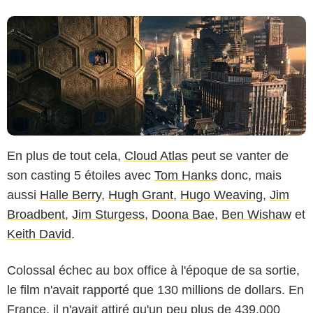
En plus de tout cela,
Cloud Atlas
peut se vanter de
son casting 5 étoiles avec
Tom Hanks
donc, mais
aussi
Halle Berry
,
Hugh Grant
,
Hugo Weaving
,
Jim
Broadbent
,
Jim Sturgess
,
Doona Bae
,
Ben Wishaw
et
Keith David
.
Colossal échec au box office à l'époque de sa sortie,
le film n'avait rapporté que 130 millions de dollars. En
France, il n'avait attiré qu'un peu plus de 439.000