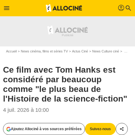
profil
menu
search
Accueil
News cinéma, films et séries TV
Actus Ciné
News Culture ciné
Ce film avec Tom Hanks est considéré par beaucoup comme "le plus beau de l'Histoire de la science-fiction"
Ce film avec Tom Hanks est
considéré par beaucoup
comme "le plus beau de
l'Histoire de la science-fiction"
4 juil. 2026 à 10:00
Ajoutez Allociné à vos sources préférées
Suivez-nous
Partag