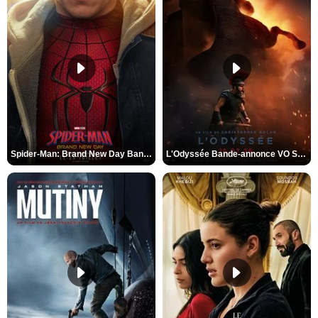
Spider-Man: Brand New Day Bande-annonce VO STFR
L'Odyssée Bande-annonce VO STFR