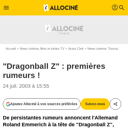
profil
menu
search
Accueil
News cinéma, films et séries TV
Actus Ciné
News cinéma: Tournages
"Dragonball Z" : premières
rumeurs !
24 juil. 2003 à 15:55
Ajoutez Allociné à vos sources préférées
Suivez-nous
Partag
De persistantes rumeurs annoncent l'Allemand
Roland Emmerich à la tête de "Dragonball Z",