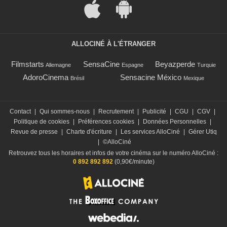
ALLOCINÉ À L'ÉTRANGER
Filmstarts
SensaCine
Beyazperde
Allemagne
Espagne
Turquie
AdoroCinema
Sensacine México
Brésil
Mexique
Contact
|
Qui sommes-nous
|
Recrutement
|
Publicité
|
CGU
|
CGV
|
Politique de cookies
|
Préférences cookies
|
Données Personnelles
|
Revue de presse
|
Charte d'écriture
|
Les services AlloCiné
|
Gérer Utiq
|
©AlloCiné
Retrouvez tous les horaires et infos de votre cinéma sur le numéro AlloCiné :
0 892 892 892
(0,90€/minute)