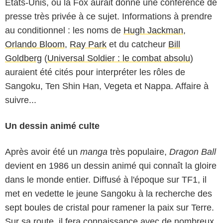
Etats-Unis, où la Fox aurait donné une conférence de
presse très privée à ce sujet. Informations à prendre
au conditionnel : les noms de
Hugh Jackman
,
Orlando Bloom
,
Ray Park
et du catcheur
Bill
Goldberg
(
Universal Soldier : le combat absolu
)
auraient été cités pour interpréter les rôles de
Sangoku, Ten Shin Han, Vegeta et Nappa. Affaire à
suivre...
Un dessin animé culte
Après avoir été un
manga
très populaire,
Dragon Ball
devient en 1986 un dessin animé qui connaît la gloire
dans le monde entier. Diffusé à l'époque sur TF1, il
met en vedette le jeune Sangoku à la recherche des
sept boules de cristal pour ramener la paix sur Terre.
Sur sa route, il fera connaissance avec de nombreux