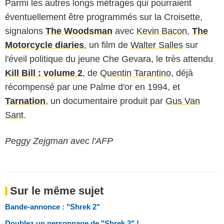
Parmi les autres longs métrages qui pourraient
éventuellement être programmés sur la Croisette,
signalons
The Woodsman
avec
Kevin Bacon
,
The
Motorcycle diaries
, un film de
Walter Salles
sur
l'éveil politique du jeune Che Gevara, le très attendu
Kill Bill : volume 2
, de
Quentin Tarantino
, déjà
récompensé par une Palme d'or en 1994, et
Tarnation
, un documentaire produit par
Gus Van
Sant
.
Peggy Zejgman avec l'AFP
Sur le même sujet
Bande-annonce : "Shrek 2"
Doublez un personnage de "Shrek 2" !