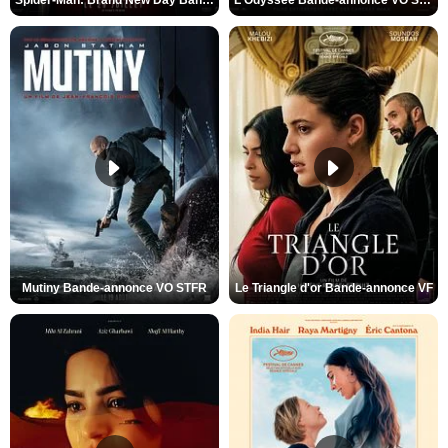
Spider-Man: Brand New Day Bande-annonce VO STFR
L'Odyssée Bande-annonce VO STFR
Mutiny Bande-annonce VO STFR
Le Triangle d'or Bande-annonce VF