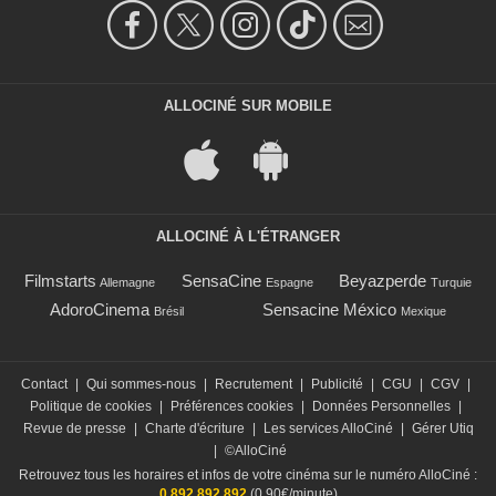
ALLOCINÉ SUR MOBILE
ALLOCINÉ À L'ÉTRANGER
Filmstarts
SensaCine
Beyazperde
Allemagne
Espagne
Turquie
AdoroCinema
Sensacine México
Brésil
Mexique
Contact
|
Qui sommes-nous
|
Recrutement
|
Publicité
|
CGU
|
CGV
|
Politique de cookies
|
Préférences cookies
|
Données Personnelles
|
Revue de presse
|
Charte d'écriture
|
Les services AlloCiné
|
Gérer Utiq
|
©AlloCiné
Retrouvez tous les horaires et infos de votre cinéma sur le numéro AlloCiné :
0 892 892 892
(0,90€/minute)