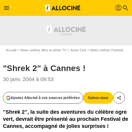
profil
menu
search
Accueil
News cinéma, films et séries TV
Actus Ciné
News cinéma: Festivals
"S
"Shrek 2" à Cannes !
30 janv. 2004 à 09:53
Ajoutez Allociné à vos sources préférées
Suivez-nous
Partag
"Shrek 2", la suite des aventures du célèbre ogre
vert, devrait être présenté au prochain Festival de
Cannes, accompagné de jolies surprises !