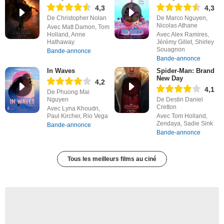
4,3
4,3
De Christopher Nolan
De Marco Nguyen,
Nicolas Athane
Avec Matt Damon, Tom
Holland, Anne
Avec Alex Ramires,
Hathaway
Jérémy Gillet, Shirley
Souagnon
Bande-annonce
Bande-annonce
In Waves
Spider-Man: Brand
New Day
4,2
4,1
De Phuong Mai
Nguyen
De Destin Daniel
Cretton
Avec Lyna Khoudri,
Paul Kircher, Rio Vega
Avec Tom Holland,
Zendaya, Sadie Sink
Bande-annonce
Bande-annonce
Tous les meilleurs films au ciné