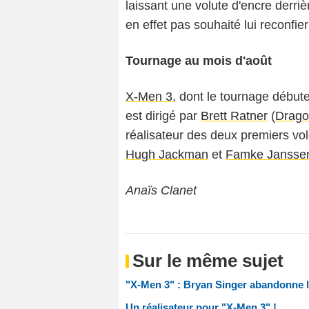
laissant une volute d'encre derri
en effet pas souhaité lui reconfier 
Tournage au mois d'août
X-Men 3
, dont le tournage début
est dirigé par
Brett Ratner
(
Drago
réalisateur des deux premiers vol
Hugh Jackman
et
Famke Jansse
Anaïs Clanet
Sur le même sujet
"X-Men 3" : Bryan Singer abandonne 
Un réalisateur pour "X-Men 3" !