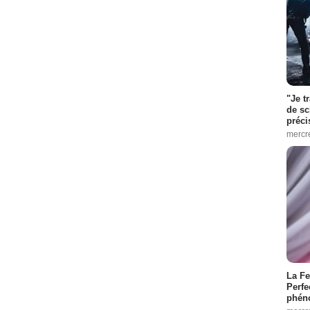
"Je t
de sc
préci
mercr
La Fe
Perfe
phén