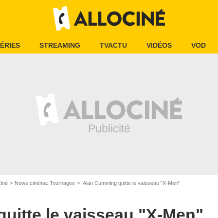
ÉRIES
STREAMING
TVACTU
VIDÉOS
VOD
Ciné
News cinéma: Tournages
Alan Cumming quitte le vaisseau "X-Men"
uitte le vaisseau "X-Men"