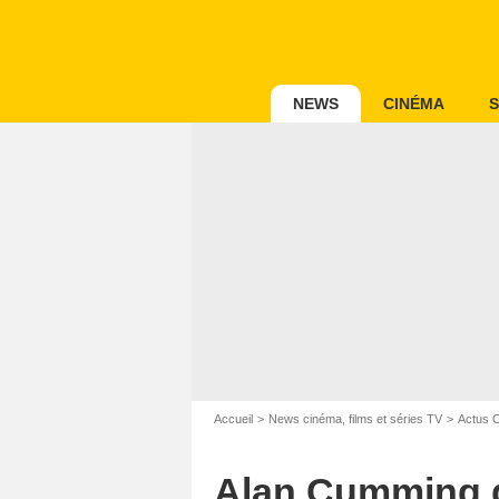
NEWS
CINÉMA
S
Accueil
News cinéma, films et séries TV
Actus 
Alan Cumming q