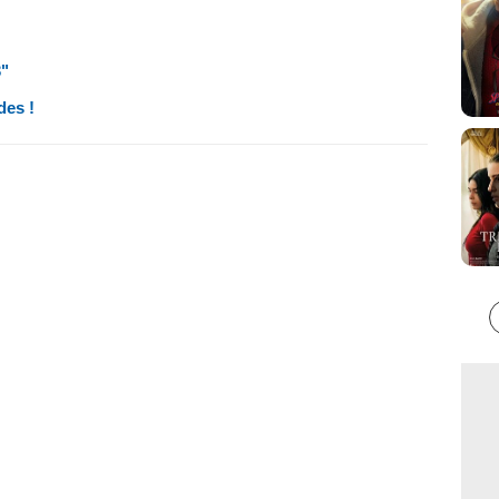
"
des !