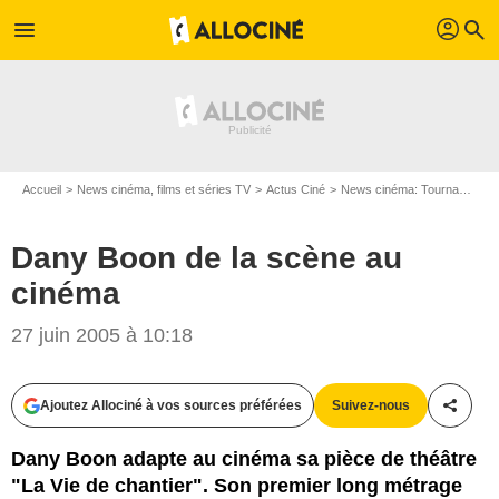
profil
menu
search
Accueil
News cinéma, films et séries TV
Actus Ciné
News cinéma: Tournages
Dany Boon de la scène au
cinéma
27 juin 2005 à 10:18
Ajoutez Allociné à vos sources préférées
Suivez-nous
Partag
Dany Boon adapte au cinéma sa pièce de théâtre
"La Vie de chantier". Son premier long métrage