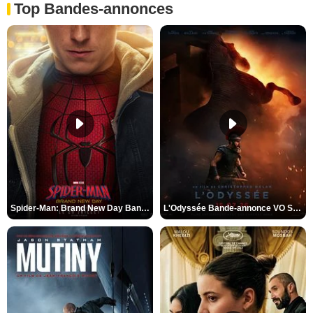
Top Bandes-annonces
Spider-Man: Brand New Day Bande-annonce VO STFR
L'Odyssée Bande-annonce VO STFR