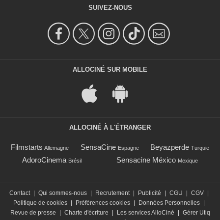
SUIVEZ-NOUS
ALLOCINÉ SUR MOBILE
ALLOCINÉ À L'ÉTRANGER
Filmstarts
SensaCine
Beyazperde
Allemagne
Espagne
Turquie
AdoroCinema
Sensacine México
Brésil
Mexique
Contact
|
Qui sommes-nous
|
Recrutement
|
Publicité
|
CGU
|
CGV
|
Politique de cookies
|
Préférences cookies
|
Données Personnelles
|
Revue de presse
|
Charte d'écriture
|
Les services AlloCiné
|
Gérer Utiq