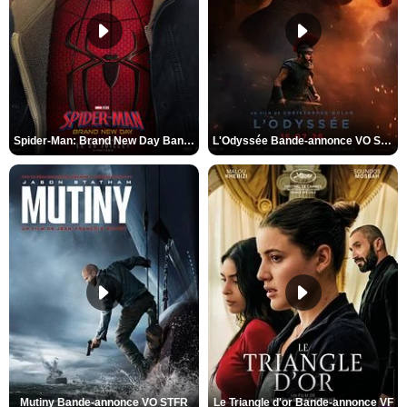
Spider-Man: Brand New Day Bande-annonce VO STFR
L'Odyssée Bande-annonce VO STFR
Mutiny Bande-annonce VO STFR
Le Triangle d'or Bande-annonce VF