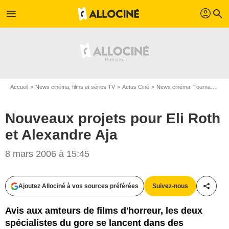
profil
menu
search
Accueil
News cinéma, films et séries TV
Actus Ciné
News cinéma: Tournages
Nouveaux projets pour Eli Roth
et Alexandre Aja
8 mars 2006 à 15:45
Ajoutez Allociné à vos sources préférées
Suivez-nous
Partag
Avis aux amteurs de films d'horreur, les deux
spécialistes du gore se lancent dans des