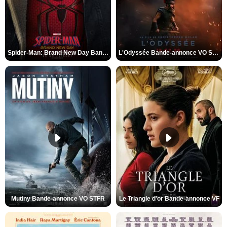
Spider-Man: Brand New Day Bande-annonce VO STFR
L'Odyssée Bande-annonce VO STFR
Mutiny Bande-annonce VO STFR
Le Triangle d'or Bande-annonce VF