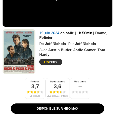
19 juin 2024
en salle
|
1h 56min
|
Drame
,
Policier
De
Jeff Nichols
Par
Jeff Nichols
|
Avec
Austin Butler
,
Jodie Comer
,
Tom
Hardy
Presse
Spectateurs
Mes amis
3,7
3,6
--
35 critiques
3538 notes, 237 critiques
DISPONIBLE SUR HBO MAX