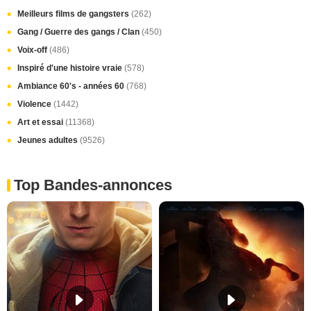
Meilleurs films de gangsters
(262)
Gang / Guerre des gangs / Clan
(450)
Voix-off
(486)
Inspiré d'une histoire vraie
(578)
Ambiance 60's - années 60
(768)
Violence
(1442)
Art et essai
(11368)
Jeunes adultes
(9526)
Top Bandes-annonces