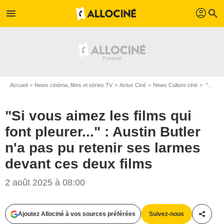
profil
menu
search
Accueil
News cinéma, films et séries TV
Actus Ciné
News Culture ciné
"Si vous aimez les films qui font pleurer..." : Austin Butler n'a pas pu retenir ses larmes devant ces deux films
"Si vous aimez les films qui
font pleurer..." : Austin Butler
n'a pas pu retenir ses larmes
devant ces deux films
2 août 2025 à 08:00
Ajoutez Allociné à vos sources préférées
Suivez-nous
Partag