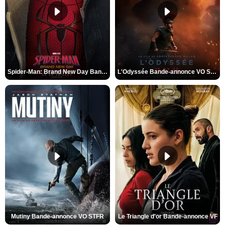
Spider-Man: Brand New Day Bande-annonce VO STFR
L'Odyssée Bande-annonce VO STFR
Mutiny Bande-annonce VO STFR
Le Triangle d'or Bande-annonce VF