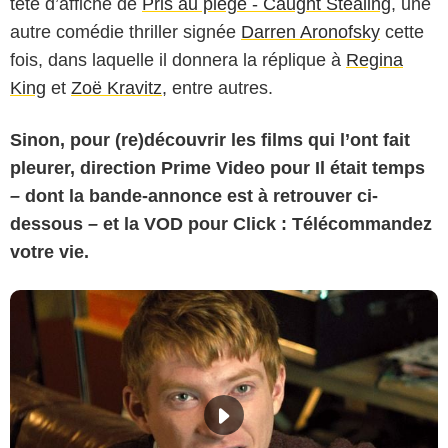
tête d’affiche de
Pris au piège - Caught Stealing
, une
autre comédie thriller signée
Darren Aronofsky
cette
fois, dans laquelle il donnera la réplique à
Regina
King
et
Zoë Kravitz
, entre autres.
Sinon, pour (re)découvrir les films qui l
’
ont fait
pleurer, direction Prime Video pour Il était temps
–
dont la bande-annonce est à retrouver ci-
dessous
–
et la VOD pour Click : Télécommandez
votre vie.