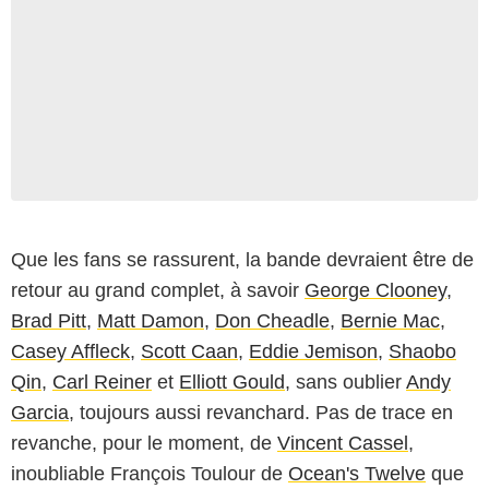
Que les fans se rassurent, la bande devraient être de
retour au grand complet, à savoir
George Clooney
,
Brad Pitt
,
Matt Damon
,
Don Cheadle
,
Bernie Mac
,
Casey Affleck
,
Scott Caan
,
Eddie Jemison
,
Shaobo
Qin
,
Carl Reiner
et
Elliott Gould
, sans oublier
Andy
Garcia
, toujours aussi revanchard. Pas de trace en
revanche, pour le moment, de
Vincent Cassel
,
inoubliable François Toulour de
Ocean's Twelve
que