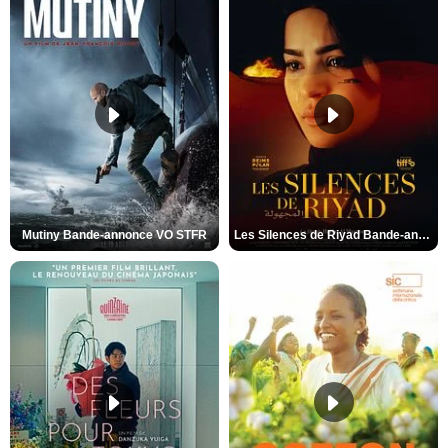
Mutiny Bande-annonce VO STFR
Les Silences de Riyad Bande-annonce VO STFR