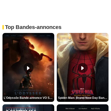
Top Bandes-annonces
L'Odyssée Bande-annonce VO STFR
Spider-Man: Brand New Day Bande-annonce VO STFR