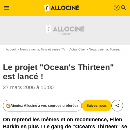
profil
menu
search
Accueil
News cinéma, films et séries TV
Actus Ciné
News cinéma: Tournages
Le projet "Ocean's Thirteen"
est lancé !
27 mars 2006 à 15:00
Ajoutez Allociné à vos sources préférées
Suivez-nous
Partag
On reprend les mêmes et on recommence, Ellen
Barkin en plus ! Le gang de "Ocean's Thirteen" se