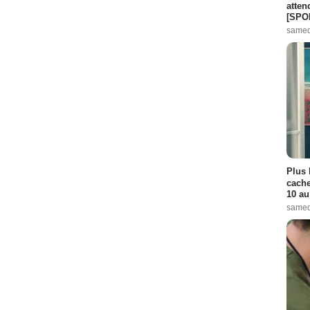
atten
[SPO
samed
Plus 
cache
10 au
samed