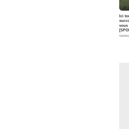
Ici t
succo
vous 
[SPO
samed