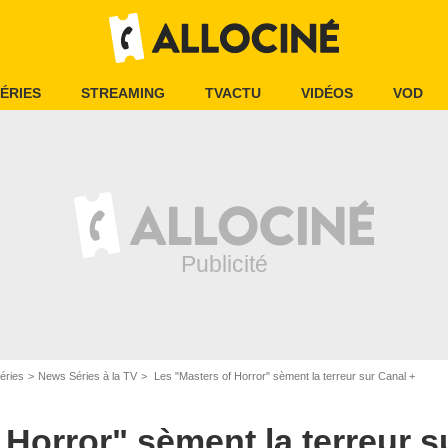
ÉRIES
STREAMING
TVACTU
VIDÉOS
VOD
éries
News Séries à la TV
Les "Masters of Horror" sèment la terreur sur Canal +
 Horror" sèment la terreur s