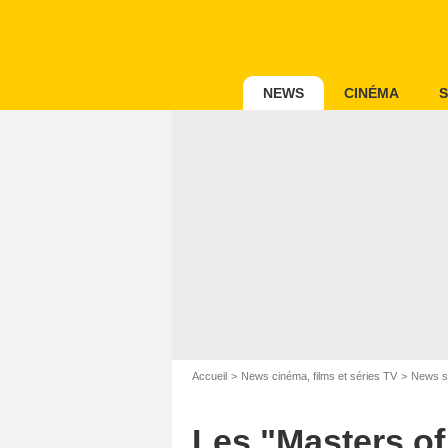
NEWS
CINÉMA
S
Accueil
News cinéma, films et séries TV
News s
Les "Masters of