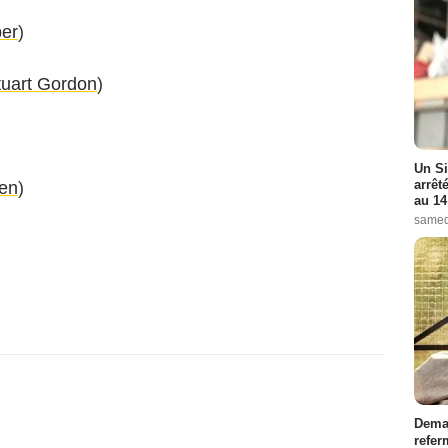
er
)
tuart Gordon
)
Un Si
arrêt
en
)
au 14
samed
Demai
refer