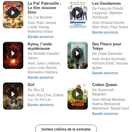
La Pat' Patrouille :
Les Gendarmes
Le film mission
De François Prévôt-
Dino
Leygonie, Stephan
De Cal Brunker
Archinard
Avec Rain Janjua,
Avec Arnaud Ducret,
Carter Young,
Marc Riso, Fred Testot
Mckenna Grace
Bande-annonce
Bande-annonce
Kyma, l’onde
Des Fleurs pour
mystérieuse
Tokyo
De Romain Daudet-
De Yuiga Danzuka
Jahan
Avec Kodai Kurosaki,
Avec Jules Lefebvre,
Ken'ichi Endô, Haruka
Lucy Loste Berset,
Igawa
Mamadou Haïdara
Bande-annonce
Bande-annonce
Girl
Cotton Queen
De Shu Qi
De Suzannah
Mirghani
Avec Roy Chiu, Esther
Liu, Yu-Fei Lai
Avec Mihad Murtada,
Rabha Mohamed
Bande-annonce
Mahmoud, Talaat Farid
Bande-annonce
Sorties cinéma de la semaine