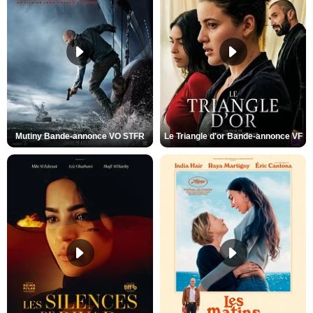
Mutiny Bande-annonce VO STFR
Le Triangle d'or Bande-annonce VF