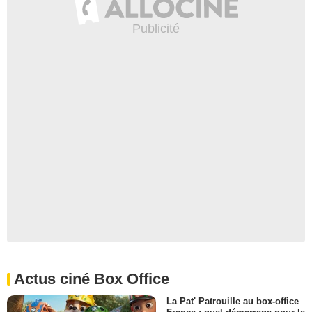
Actus ciné Box Office
La Pat' Patrouille au box-office