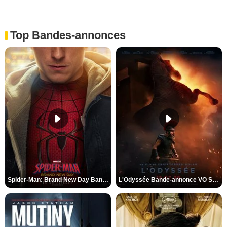
Top Bandes-annonces
Spider-Man: Brand New Day Bande-annonce VO STFR
L'Odyssée Bande-annonce VO STFR