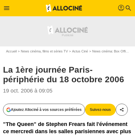
profil
menu
search
Accueil
News cinéma, films et séries TV
Actus Ciné
News cinéma: Box Office
La 1ère journée Paris-
périphérie du 18 octobre 2006
19 oct. 2006 à 09:05
Ajoutez Allociné à vos sources préférées
Suivez-nous
Partag
"The Queen" de Stephen Frears fait l'événement
ce mercredi dans les salles parisiennes avec plus