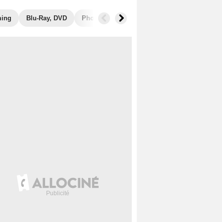
ming
Blu-Ray, DVD
Photos
Secrets de tournage
Box Offi