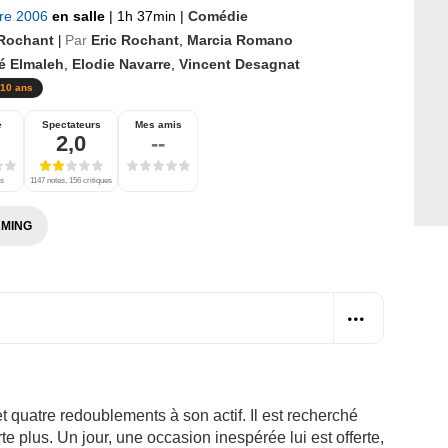
bre 2006
en salle
|
1h 37min
|
Comédie
 Rochant
Par
Eric Rochant
,
Marcia Romano
|
ié Elmaleh
,
Elodie Navarre
,
Vincent Desagnat
10 ans
e
Spectateurs
Mes amis
2,0
--
es
1147 notes, 156 critiques
MING
t quatre redoublements à son actif. Il est recherché
rte plus. Un jour, une occasion inespérée lui est offerte,