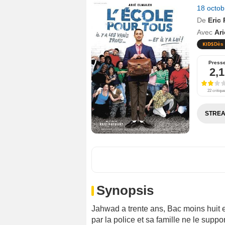
18 octo
De
Eric
Avec
Ar
Dès 
Press
2,1
22 critiqu
STREA
Synopsis
Jahwad a trente ans, Bac moins huit e
par la police et sa famille ne le suppo