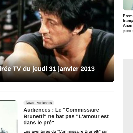
Premi
franç
Anama
jeudi 
irée TV du jeudi 31 janvier 2013
News - Audiences
Audiences : Le "Commissaire
Brunetti" ne bat pas "L'amour est
dans le pré"
Les aventures du "Commissaire Brunetti" sur