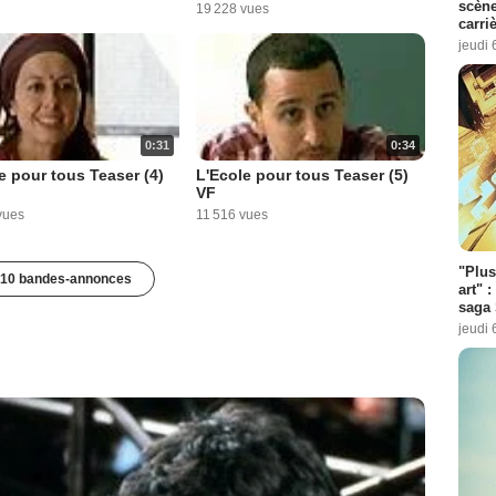
scène
19 228 vues
carri
jeudi 
0:31
0:34
e pour tous Teaser (4)
L'Ecole pour tous Teaser (5)
VF
vues
11 516 vues
"Plus
10 bandes-annonces
art" :
saga 
jeudi 