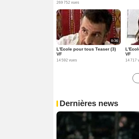
269 752 vues
0:36
L'Ecole pour tous Teaser (3)
L'Ecol
VF
VF
14 592 vues
14 717 
Dernières news