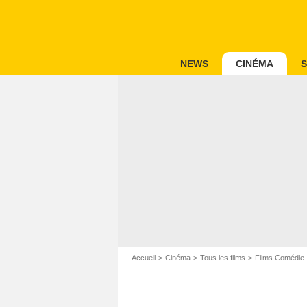
NEWS
CINÉMA
S
Accueil
Cinéma
Tous les films
Films Comédie