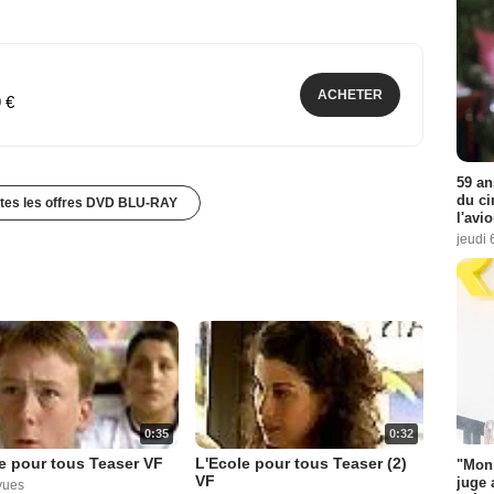
ACHETER
9 €
59 an
du ci
utes les offres DVD BLU-RAY
l'avi
jeudi 
0:35
0:32
e pour tous Teaser VF
L'Ecole pour tous Teaser (2)
"Mon 
VF
juge 
vues