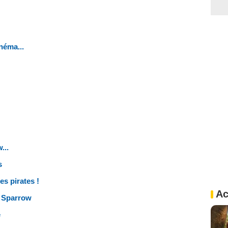
néma...
...
s
es pirates !
Ac
k Sparrow
e