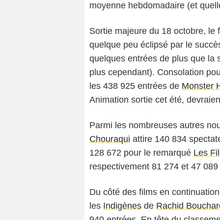
moyenne hebdomadaire (et quelle
Sortie majeure du 18 octobre, le 
quelque peu éclipsé par le succè
quelques entrées de plus que la 
plus cependant). Consolation pour
les 438 925 entrées de
Monster 
Animation sortie cet été, devraie
Parmi les nombreuses autres no
Chouraqui
attire 140 834 spectat
128 672 pour le remarqué
Les Fi
respectivement 81 274 et 47 089 
Du côté des films en continuation,
les
Indigènes
de
Rachid Bouchar
940 entrées. En tête du classemen