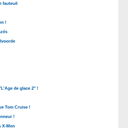
 fauteuil
on !
nzés
elvoorde
"L'Age de glace 2" !
que Tom Cruise !
onneur !
es X-Men