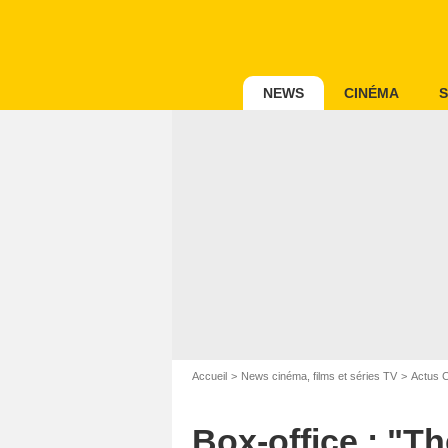
NEWS
CINÉMA
S
Accueil
News cinéma, films et séries TV
Actus 
Box-office : "T