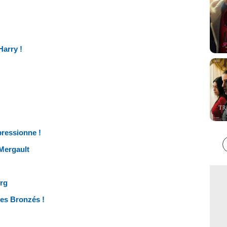
Harry !
pressionne !
 Mergault
erg
les Bronzés !