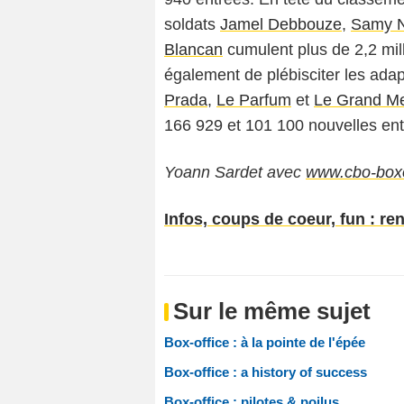
soldats
Jamel Debbouze
,
Samy N
Blancan
cumulent plus de 2,2 mil
également de plébisciter les adap
Prada
,
Le Parfum
et
Le Grand M
166 929 et 101 100 nouvelles ent
Yoann Sardet avec
www.cbo-boxo
Infos, coups de coeur, fun : re
Sur le même sujet
Box-office : à la pointe de l'épée
Box-office : a history of success
Box-office : pilotes & poilus