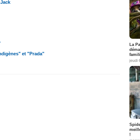
 Jack
"
La Pa
démar
ndigènes" et "Prada"
famil
jeudi 
Spid
meill
!