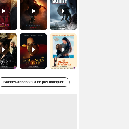
Le Triangle d'or Bande-annonce VF
Les Silences de Riyad Bande-annonce VO STFR
Les Matins merveilleux Bande-annonce VF
Bandes-annonces à ne pas manquer