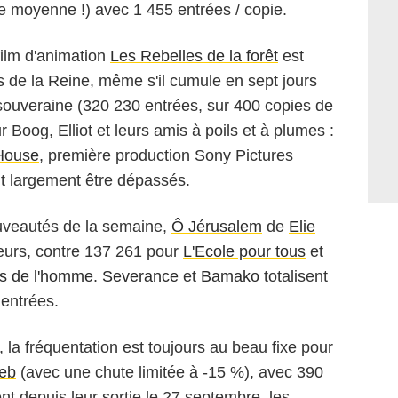
 moyenne !) avec 1 455 entrées / copie.
film d'animation
Les Rebelles de la forêt
est
s de la Reine, même s'il cumule en sept jours
souveraine (320 230 entrées, sur 400 copies de
 Boog, Elliot et leurs amis à poils et à plumes :
House
, première production Sony Pictures
nt largement être dépassés.
uveautés de la semaine,
Ô Jérusalem
de
Elie
eurs, contre 137 261 pour
L'Ecole pour tous
et
ls de l'homme
.
Severance
et
Bamako
totalisent
entrées.
 la fréquentation est toujours au beau fixe pour
eb
(avec une chute limitée à -15 %), avec 390
t depuis leur sortie le 27 septembre, les