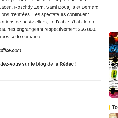
aceri
,
Roschdy Zem
,
Sami Bouajila
et
Bernard
lions d'entrées. Les spectateurs continuent
tations de best-sellers,
Le Diable s'habille en
eaulnes
engrangeant respectivement 256 800,
rées cette semaine.
ffice.com
ndez-vous sur le blog de la Rédac !
To