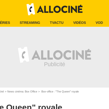
ÉRIES
STREAMING
TVACTU
VIDÉOS
VOD
Ciné
News cinéma: Box Office
Box-office : "The Queen" royale
he Queen" royale