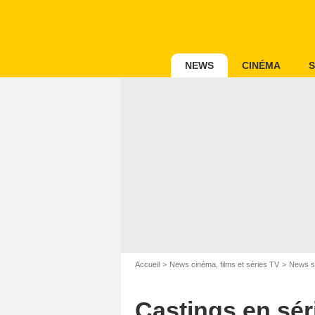
NEWS
CINÉMA
S
Accueil
News cinéma, films et séries TV
News s
Castings en sér