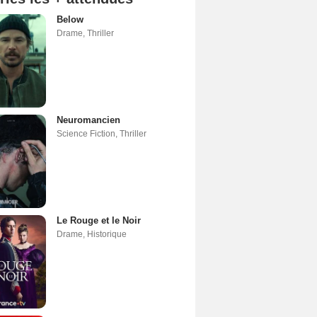
Below
Drame
,
Thriller
Neuromancien
Science Fiction
,
Thriller
Le Rouge et le Noir
Drame
,
Historique