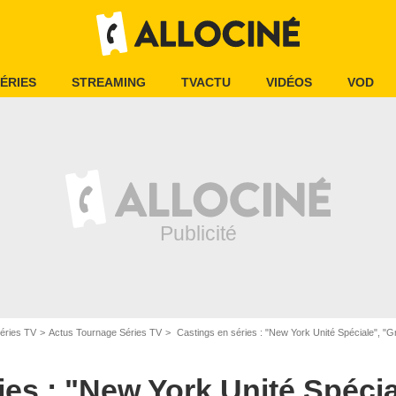
ÉRIES
STREAMING
TVACTU
VIDÉOS
VOD
éries TV
Actus Tournage Séries TV
Castings en séries : "New York Unité Spéciale", "Gr
ies : "New York Unité Spécia