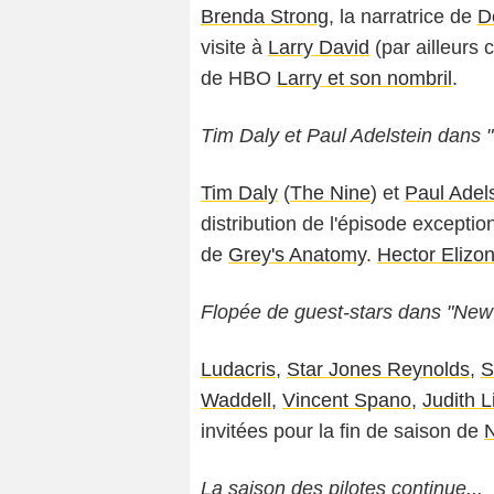
Brenda Strong
, la narratrice de
D
visite à
Larry David
(par ailleurs 
de HBO
Larry et son nombril
.
Tim Daly et Paul Adelstein dans 
Tim Daly
(
The Nine
) et
Paul Adel
distribution de l'épisode exception
de
Grey's Anatomy
.
Hector Elizo
Flopée de guest-stars dans "New
Ludacris
,
Star Jones Reynolds
,
S
Waddell
,
Vincent Spano
,
Judith L
invitées pour la fin de saison de
N
La saison des pilotes continue...