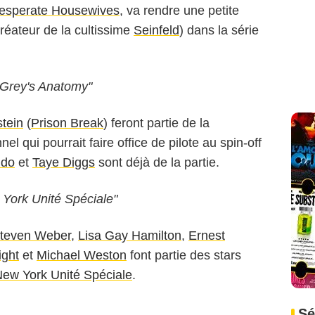
esperate Housewives
, va rendre une petite
créateur de la cultissime
Seinfeld
) dans la série
"Grey's Anatomy"
stein
(
Prison Break
) feront partie de la
nel qui pourrait faire office de pilote au spin-off
ndo
et
Taye Diggs
sont déjà de la partie.
 York Unité Spéciale"
teven Weber
,
Lisa Gay Hamilton
,
Ernest
ight
et
Michael Weston
font partie des stars
ew York Unité Spéciale
.
Sé