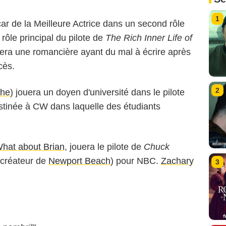
1
scar de la Meilleure Actrice dans un second rôle
e rôle principal du pilote de
The Rich Inner Life of
era une romancière ayant du mal à écrire après
cès.
2
che
) jouera un doyen d'université dans le pilote
estinée à CW dans laquelle des étudiants
hat about Brian
, jouera le pilote de
Chuck
 créateur de
Newport Beach
) pour NBC.
Zachary
3