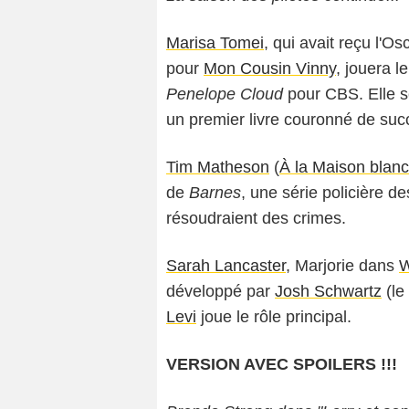
Marisa Tomei
, qui avait reçu l'O
pour
Mon Cousin Vinny
, jouera l
Penelope Cloud
pour CBS. Elle s
un premier livre couronné de suc
Tim Matheson
(
À la Maison blan
de
Barnes
, une série policière d
résoudraient des crimes.
Sarah Lancaster
, Marjorie dans
W
développé par
Josh Schwartz
(le
Levi
joue le rôle principal.
VERSION AVEC SPOILERS !!!