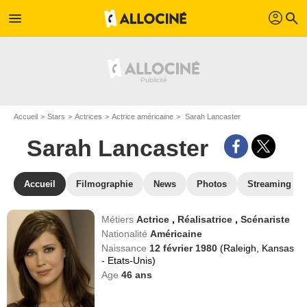
profil
menu
search
Accueil
Stars
Actrices
Actrice américaine
Sarah Lancaster
Sarah Lancaster
Accueil
Filmographie
News
Photos
Streaming
Métiers
Actrice
,
Réalisatrice
,
Scénariste
Nationalité
Américaine
Naissance
12 février 1980
(Raleigh, Kansas
- Etats-Unis)
Age
46
ans