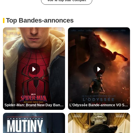
Top Bandes-annonces
Spider-Man: Brand New Day Bande-annonce VO STFR
L'Odyssée Bande-annonce VO STFR