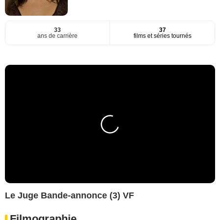
33
37
ans de carrière
films et séries tournés
Le Juge Bande-annonce (3) VF
Filmographie