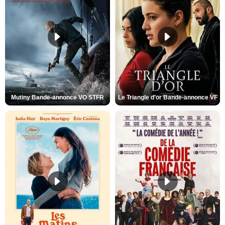
Mutiny Bande-annonce VO STFR
Le Triangle d'or Bande-annonce VF