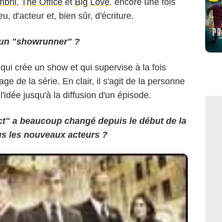
mbril
,
The Office
et
Big Love
. encore une fois
u, d'acteur et, bien sûr, d'écriture.
d'un "showrunner" ?
ui crée un show et qui supervise à la fois
age de la série. En clair, il s'agit de la personne
l'idée jusqu'à la diffusion d'un épisode.
ct" a beaucoup changé depuis le début de la
s les nouveaux acteurs ?