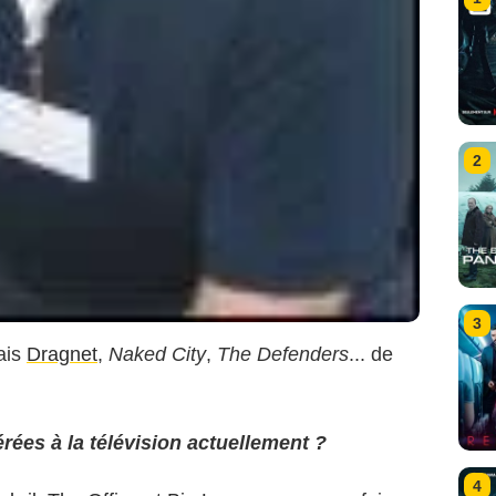
2
3
ais
Dragnet
,
Naked City
,
The Defenders
... de
érées à la télévision actuellement ?
4