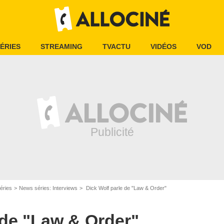
ÉRIES
STREAMING
TVACTU
VIDÉOS
VOD
éries
News séries: Interviews
Dick Wolf parle de "Law & Order"
 de "Law & Order"