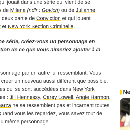
i jouait dans une série qui vient de se
as de
Milena
(ndlr :
Govich
)
ou de
Julianne
es deux partie de
Conviction
et qui jouent
t
et
New York Section Criminelle
.
e série, créez-vous un personnage en
tion de ce que vous aimeriez ajouter à la
ersonnage par un autre lui ressemblant. Vous
n créer un nouveau aussi différent que possible.
ices qui se sont succédées dans
New York
Ne
tes :
Jill Hennessy
,
Carey Lowell
,
Angie Harmon
,
Garza
ne se ressemblent pas et incarnent toutes
Quand vous les regardez, vous savez tout de
as du même personnage.