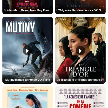
Spider-Man: Brand New Day Bande-annonce VO STFR
L'Odyssée Bande-annonce VO STFR
Mutiny Bande-annonce VO STFR
Le Triangle d'or Bande-annonce VF