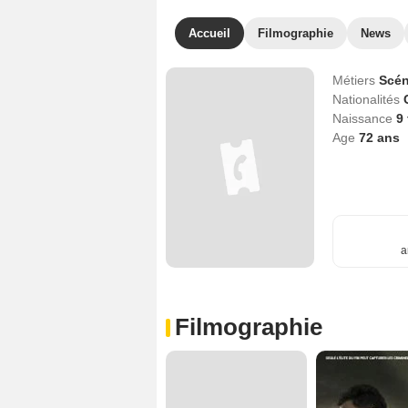
Accueil
Filmographie
News
Métiers
Scén
Nationalités
Naissance
9 
Age
72
ans
a
Filmographie