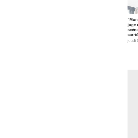
"Mon 
juge 
scène
carri
jeudi 