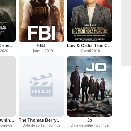
Most Wanted Criminals
F.B.I.
Law & Order True Crime
 2020
1 janvier 2019
19 avril 2018
Above the Drowning Sea
The Thomas Berryman Number
Jo
inconnue
Date de sortie inconnue
Date de sortie inconnue