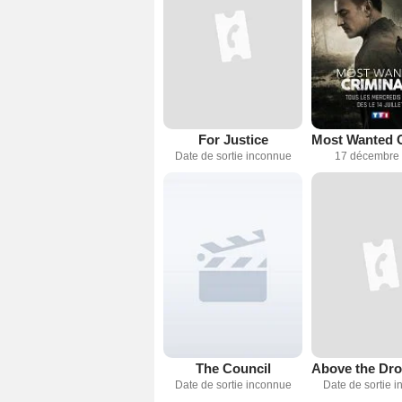
For Justice
Date de sortie inconnue
17 décembre
The Council
Date de sortie inconnue
Date de sortie 