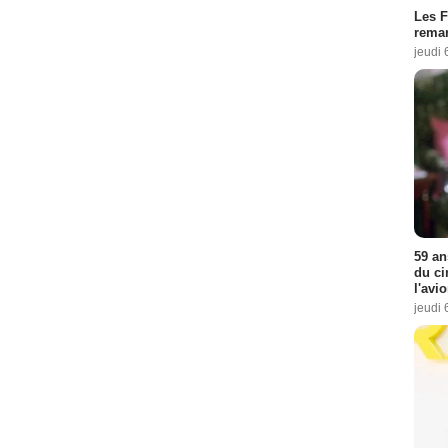
Les F
remar
jeudi 
59 an
du ci
l'avi
jeudi 