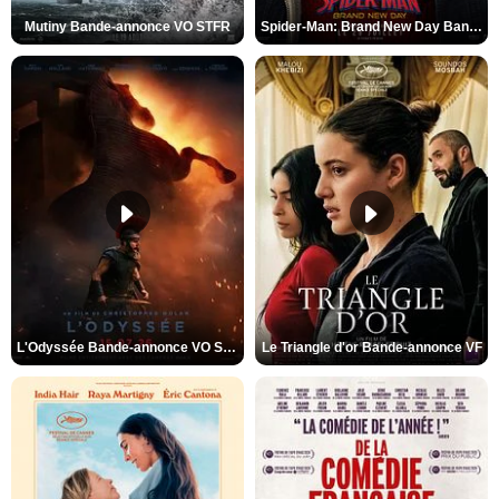
Mutiny Bande-annonce VO STFR
Spider-Man: Brand New Day Bande-annonce VO STFR
L'Odyssée Bande-annonce VO STFR
Le Triangle d'or Bande-annonce VF