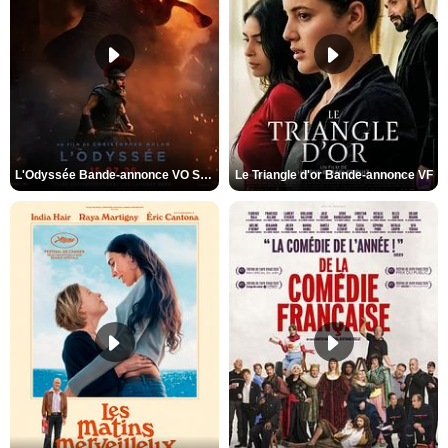
L'Odyssée Bande-annonce VO STFR
Le Triangle d'or Bande-annonce VF