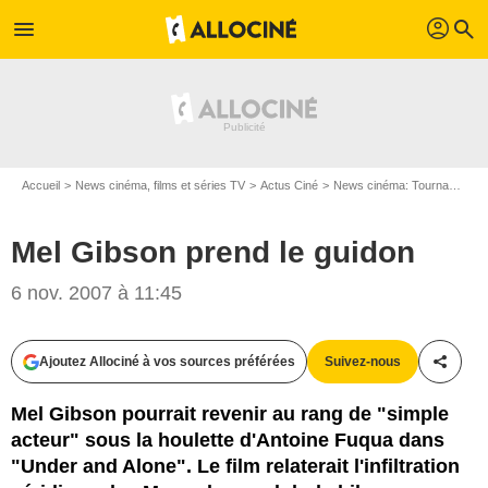
profil
menu
search
Accueil
News cinéma, films et séries TV
Actus Ciné
News cinéma: Tournages
Mel Gibson prend le guidon
6 nov. 2007 à 11:45
Ajoutez Allociné à vos sources préférées
Suivez-nous
Partag
Mel Gibson pourrait revenir au rang de "simple
acteur" sous la houlette d'Antoine Fuqua dans
"Under and Alone". Le film relaterait l'infiltration