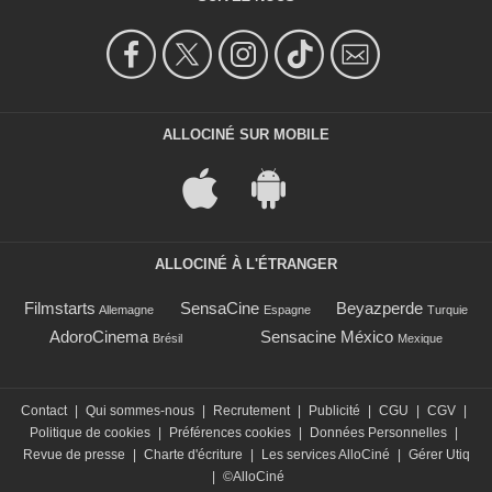
ALLOCINÉ SUR MOBILE
ALLOCINÉ À L'ÉTRANGER
Filmstarts
SensaCine
Beyazperde
Allemagne
Espagne
Turquie
AdoroCinema
Sensacine México
Brésil
Mexique
Contact
|
Qui sommes-nous
|
Recrutement
|
Publicité
|
CGU
|
CGV
|
Politique de cookies
|
Préférences cookies
|
Données Personnelles
|
Revue de presse
|
Charte d'écriture
|
Les services AlloCiné
|
Gérer Utiq
|
©AlloCiné