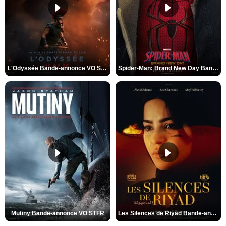
L'Odyssée Bande-annonce VO STFR
Spider-Man: Brand New Day Bande-annonce VO STFR
Mutiny Bande-annonce VO STFR
Les Silences de Riyad Bande-annonce VO STFR