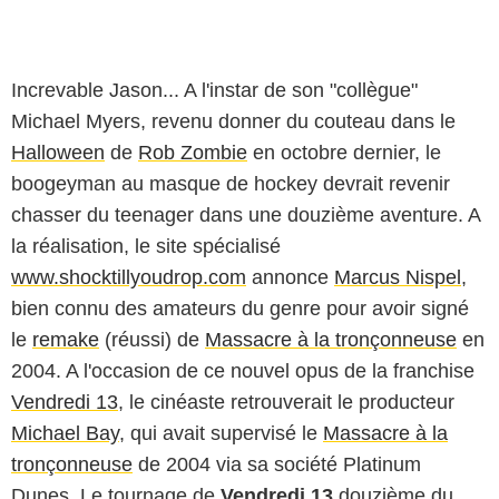
Increvable Jason... A l'instar de son "collègue"
Michael Myers, revenu donner du couteau dans le
Halloween
de
Rob Zombie
en octobre dernier, le
boogeyman au masque de hockey devrait revenir
chasser du teenager dans une
douzième aventure
. A
la réalisation, le site spécialisé
www.shocktillyoudrop.com
annonce
Marcus Nispel
,
bien connu des amateurs du genre pour avoir signé
le
remake
(réussi) de
Massacre à la tronçonneuse
en
2004. A l'occasion de ce nouvel opus de la franchise
Vendredi 13
, le cinéaste retrouverait le producteur
Michael Bay
, qui avait supervisé le
Massacre à la
tronçonneuse
de 2004 via sa société Platinum
Dunes. Le tournage de
Vendredi 13
douzième du