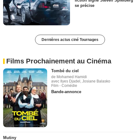
fiction signé Steven Spielberg
se précise
Dernières actus ciné Tournages
Films Prochainement au Cinéma
Tombé du ciel
de Mohamed Hamidi
avec Ilyes Djadel, Josiane Balasko
Film - Comédie
Bande-annonce
Mutiny