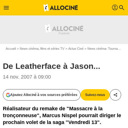
profil
menu
search
Accueil
News cinéma, films et séries TV
Actus Ciné
News cinéma: Tournages
De Leatherface à Jason...
14 nov. 2007 à 09:00
Ajoutez Allociné à vos sources préférées
Suivez-nous
Partag
Réalisateur du remake de "Massacre à la
tronçonneuse", Marcus Nispel pourrait diriger le
prochain volet de la saga "Vendredi 13".