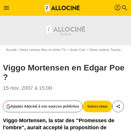
profil
menu
search
Accueil
News cinéma, films et séries TV
Actus Ciné
News cinéma: Tournages
Viggo Mortensen en Edgar Poe
?
15 nov. 2007 à 15:00
Ajoutez Allociné à vos sources préférées
Suivez-nous
Partag
Viggo Mortensen, la star des "Promesses de
l'ombre", aurait accepté la proposition de