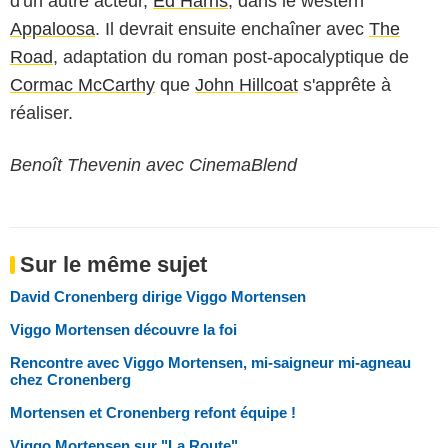
d'un autre acteur,
Ed Harris
, dans le western
Appaloosa
. Il devrait ensuite enchaîner avec
The
Road
, adaptation du roman post-apocalyptique de
Cormac McCarthy
que
John Hillcoat
s'apprête à
réaliser.
Benoît Thevenin avec CinemaBlend
Sur le même sujet
David Cronenberg dirige Viggo Mortensen
Viggo Mortensen découvre la foi
Rencontre avec Viggo Mortensen, mi-saigneur mi-agneau
chez Cronenberg
Mortensen et Cronenberg refont équipe !
Viggo Mortensen sur "La Route"