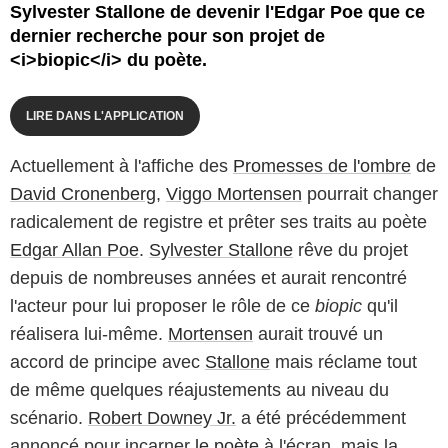
Sylvester Stallone de devenir l'Edgar Poe que ce
dernier recherche pour son projet de
<i>biopic</i> du poète.
LIRE DANS L'APPLICATION
Actuellement à l'affiche des
Promesses de l'ombre
de
David Cronenberg
,
Viggo Mortensen
pourrait changer
radicalement de registre et prêter ses traits au poète
Edgar Allan Poe
.
Sylvester Stallone
rêve du projet
depuis de nombreuses années et aurait rencontré
l'acteur pour lui proposer le rôle de ce
biopic
qu'il
réalisera lui-même.
Mortensen
aurait trouvé un
accord de principe avec
Stallone
mais réclame tout
de même quelques réajustements au niveau du
scénario.
Robert Downey Jr.
a été précédemment
annoncé pour incarner
le poète
à l'écran, mais la