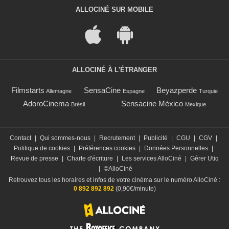
ALLOCINÉ SUR MOBILE
ALLOCINÉ À L'ÉTRANGER
Filmstarts
SensaCine
Beyazperde
Allemagne
Espagne
Turquie
AdoroCinema
Sensacine México
Brésil
Mexique
Contact
|
Qui sommes-nous
|
Recrutement
|
Publicité
|
CGU
|
CGV
|
Politique de cookies
|
Préférences cookies
|
Données Personnelles
|
Revue de presse
|
Charte d'écriture
|
Les services AlloCiné
|
Gérer Utiq
|
©AlloCiné
Retrouvez tous les horaires et infos de votre cinéma sur le numéro AlloCiné :
0 892 892 892
(0,90€/minute)