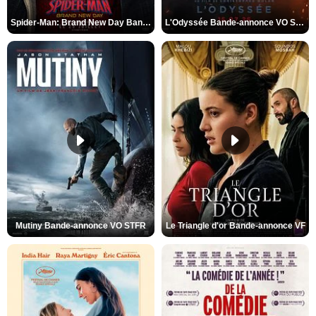
Spider-Man: Brand New Day Bande-annonce VO STFR
L'Odyssée Bande-annonce VO STFR
Mutiny Bande-annonce VO STFR
Le Triangle d'or Bande-annonce VF