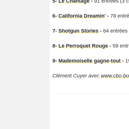
5-
Le Chantage
-
91 entrées (3 c
6-
California Dreamin'
-
78 entré
7-
Shotgun Stories
-
64 entrées 
8-
Le Perroquet Rouge
-
59 entr
9-
Mademoiselle gagne-tout
-
1
Clément Cuyer avec
www.cbo-bo