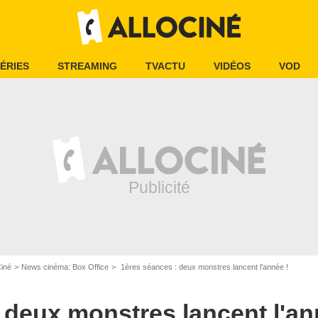
ÉRIES
STREAMING
TVACTU
VIDÉOS
VOD
Ciné
News cinéma: Box Office
1ères séances : deux monstres lancent l'année !
 deux monstres lancent l'an