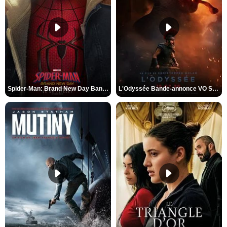
Spider-Man: Brand New Day Bande-annonce VO STFR
L'Odyssée Bande-annonce VO STFR