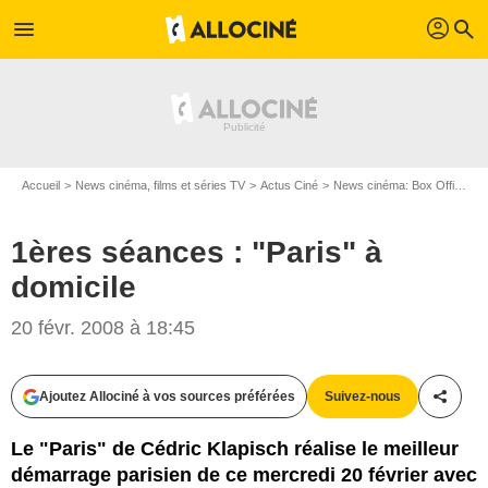
profil
menu
search
Accueil
News cinéma, films et séries TV
Actus Ciné
News cinéma: Box Office
1
1ères séances : "Paris" à
domicile
20 févr. 2008 à 18:45
Ajoutez Allociné à vos sources préférées
Suivez-nous
Partag
Le "Paris" de Cédric Klapisch réalise le meilleur
démarrage parisien de ce mercredi 20 février avec