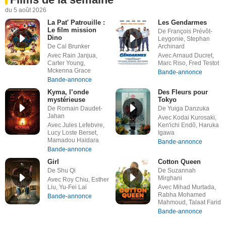
du 5 août 2026
La Pat' Patrouille :
Les Gendarmes
Le film mission
De François Prévôt-
Dino
Leygonie, Stephan
De Cal Brunker
Archinard
Avec Rain Janjua,
Avec Arnaud Ducret,
Carter Young,
Marc Riso, Fred Testot
Mckenna Grace
Bande-annonce
Bande-annonce
Kyma, l’onde
Des Fleurs pour
mystérieuse
Tokyo
De Romain Daudet-
De Yuiga Danzuka
Jahan
Avec Kodai Kurosaki,
Avec Jules Lefebvre,
Ken'ichi Endô, Haruka
Lucy Loste Berset,
Igawa
Mamadou Haïdara
Bande-annonce
Bande-annonce
Girl
Cotton Queen
De Shu Qi
De Suzannah
Mirghani
Avec Roy Chiu, Esther
Liu, Yu-Fei Lai
Avec Mihad Murtada,
Rabha Mohamed
Bande-annonce
Mahmoud, Talaat Farid
Bande-annonce