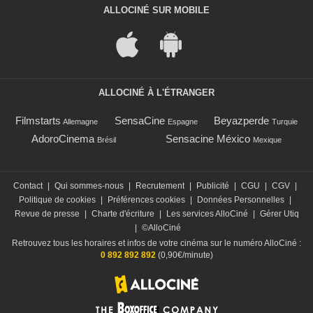
ALLOCINÉ SUR MOBILE
ALLOCINÉ À L'ÉTRANGER
Filmstarts
SensaCine
Beyazperde
Allemagne
Espagne
Turquie
AdoroCinema
Sensacine México
Brésil
Mexique
Contact
|
Qui sommes-nous
|
Recrutement
|
Publicité
|
CGU
|
CGV
|
Politique de cookies
|
Préférences cookies
|
Données Personnelles
|
Revue de presse
|
Charte d'écriture
|
Les services AlloCiné
|
Gérer Utiq
|
©AlloCiné
Retrouvez tous les horaires et infos de votre cinéma sur le numéro AlloCiné :
0 892 892 892
(0,90€/minute)