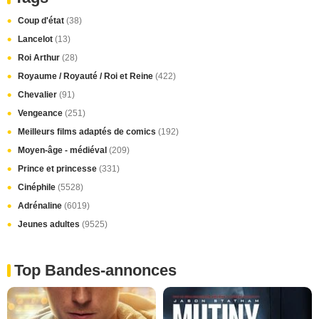
Coup d'état
(38)
Lancelot
(13)
Roi Arthur
(28)
Royaume / Royauté / Roi et Reine
(422)
Chevalier
(91)
Vengeance
(251)
Meilleurs films adaptés de comics
(192)
Moyen-âge - médiéval
(209)
Prince et princesse
(331)
Cinéphile
(5528)
Adrénaline
(6019)
Jeunes adultes
(9525)
Top Bandes-annonces