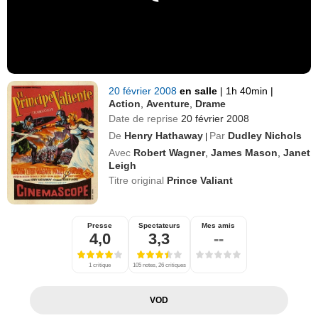
20 février 2008
en salle
|
1h 40min
|
Action
,
Aventure
,
Drame
Date de reprise
20 février 2008
De
Henry Hathaway
Par
Dudley Nichols
|
Avec
Robert Wagner
,
James Mason
,
Janet
Leigh
Titre original
Prince Valiant
Presse
Spectateurs
Mes amis
4,0
3,3
--
1 critique
105 notes, 26 critiques
VOD