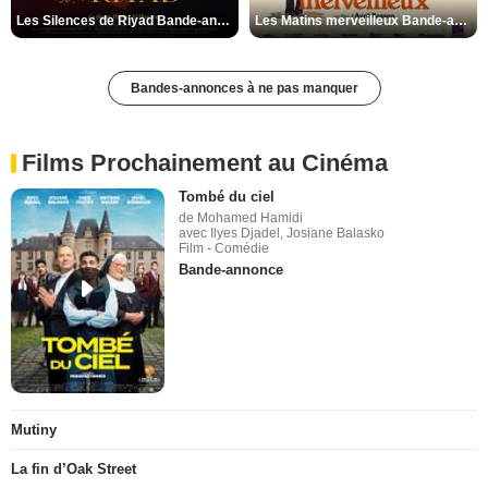
Les Silences de Riyad Bande-annonce VO STFR
Les Matins merveilleux Bande-annonce VF
Bandes-annonces à ne pas manquer
Films Prochainement au Cinéma
Tombé du ciel
de Mohamed Hamidi
avec Ilyes Djadel, Josiane Balasko
Film - Comédie
Bande-annonce
Mutiny
La fin d’Oak Street