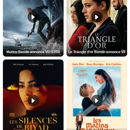
Mutiny Bande-annonce VO STFR
Le Triangle d'or Bande-annonce VF