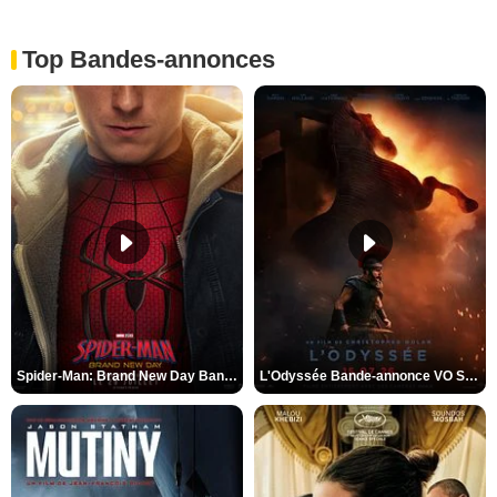
Top Bandes-annonces
Spider-Man: Brand New Day Bande-annonce VO STFR
L'Odyssée Bande-annonce VO STFR