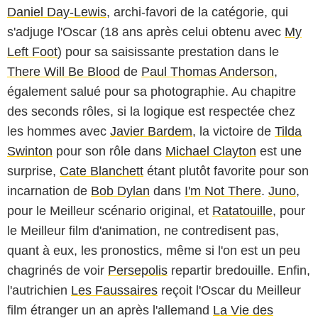
Daniel Day-Lewis
, archi-favori de la catégorie, qui
s'adjuge l'Oscar (18 ans après celui obtenu avec
My
Left Foot
) pour sa saisissante prestation dans le
There Will Be Blood
de
Paul Thomas Anderson
,
également salué pour sa photographie. Au chapitre
des seconds rôles, si la logique est respectée chez
les hommes avec
Javier Bardem
, la victoire de
Tilda
Swinton
pour son rôle dans
Michael Clayton
est une
surprise,
Cate Blanchett
étant plutôt favorite pour son
incarnation de
Bob Dylan
dans
I'm Not There
.
Juno
,
pour le Meilleur scénario original, et
Ratatouille
, pour
le Meilleur film d'animation, ne contredisent pas,
quant à eux, les pronostics, même si l'on est un peu
chagrinés de voir
Persepolis
repartir bredouille. Enfin,
l'autrichien
Les Faussaires
reçoit l'Oscar du Meilleur
film étranger un an après l'allemand
La Vie des