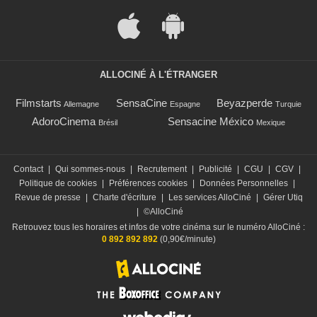
ALLOCINÉ À L'ÉTRANGER
Filmstarts
SensaCine
Beyazperde
Allemagne
Espagne
Turquie
AdoroCinema
Sensacine México
Brésil
Mexique
Contact
|
Qui sommes-nous
|
Recrutement
|
Publicité
|
CGU
|
CGV
|
Politique de cookies
|
Préférences cookies
|
Données Personnelles
|
Revue de presse
|
Charte d'écriture
|
Les services AlloCiné
|
Gérer Utiq
|
©AlloCiné
Retrouvez tous les horaires et infos de votre cinéma sur le numéro AlloCiné :
0 892 892 892
(0,90€/minute)