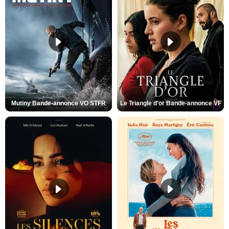
Mutiny Bande-annonce VO STFR
Le Triangle d'or Bande-annonce VF