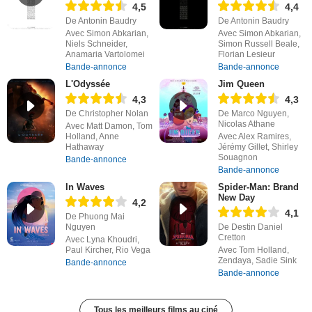
4,5
4,4
De Antonin Baudry
De Antonin Baudry
Avec Simon Abkarian,
Avec Simon Abkarian,
Niels Schneider,
Simon Russell Beale,
Anamaria Vartolomei
Florian Lesieur
Bande-annonce
Bande-annonce
L'Odyssée
Jim Queen
4,3
4,3
De Christopher Nolan
De Marco Nguyen,
Nicolas Athane
Avec Matt Damon, Tom
Holland, Anne
Avec Alex Ramires,
Hathaway
Jérémy Gillet, Shirley
Souagnon
Bande-annonce
Bande-annonce
In Waves
Spider-Man: Brand
New Day
4,2
4,1
De Phuong Mai
Nguyen
De Destin Daniel
Cretton
Avec Lyna Khoudri,
Paul Kircher, Rio Vega
Avec Tom Holland,
Zendaya, Sadie Sink
Bande-annonce
Bande-annonce
Tous les meilleurs films au ciné