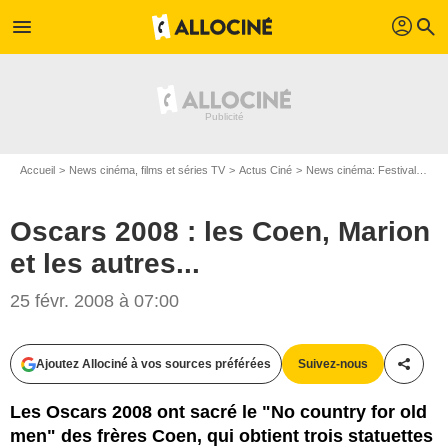
profil
menu
search
Accueil
News cinéma, films et séries TV
Actus Ciné
News cinéma: Festivals
Os
Oscars 2008 : les Coen, Marion
et les autres...
25 févr. 2008 à 07:00
Ajoutez Allociné à vos sources préférées
Suivez-nous
Partag
Les Oscars 2008 ont sacré le "No country for old
men" des frères Coen, qui obtient trois statuettes