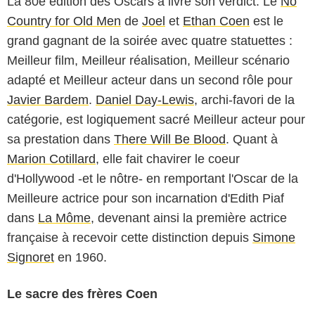
La 80e édition des Oscars a livré son verdict. Le
No
Country for Old Men
de
Joel
et
Ethan Coen
est le
grand gagnant de la soirée avec quatre statuettes :
Meilleur film, Meilleur réalisation, Meilleur scénario
adapté et Meilleur acteur dans un second rôle pour
Javier Bardem
.
Daniel Day-Lewis
, archi-favori de la
catégorie, est logiquement sacré Meilleur acteur pour
sa prestation dans
There Will Be Blood
. Quant à
Marion Cotillard
, elle fait chavirer le coeur
d'Hollywood -et le nôtre- en remportant l'Oscar de la
Meilleure actrice pour son incarnation d'Edith Piaf
dans
La Môme
, devenant ainsi la première actrice
française à recevoir cette distinction depuis
Simone
Signoret
en 1960.
Le sacre des frères Coen