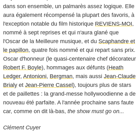
dans son ensemble, un palmarès assez logique. Elle
aura également récompensé la plupart des favoris, à
l'exception notable du film historique
REVIENS-MOI
,
nommé à sept reprises et qui n'aura glané que
l'Oscar de la Meilleure musique, et du
Scaphandre et
le papillon
, quatre fois nommé et qui repart sans prix.
Oscar d'honneur (le quasi-centenaire chef décorateur
Robert F. Boyle
), hommages aux défunts (
Heath
Ledger
,
Antonioni
,
Bergman
, mais aussi
Jean-Claude
Brialy
et
Jean-Pierre Cassel
), toujours plus de stars
et de paillettes : la grand-messe hollywoodienne a de
nouveau été parfaite. A l'année prochaine sans faute
car, comme on dit là-bas,
the show must go on...
Clément Cuyer