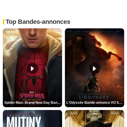
Top Bandes-annonces
Spider-Man: Brand New Day Bande-annonce VO STFR
L'Odyssée Bande-annonce VO STFR