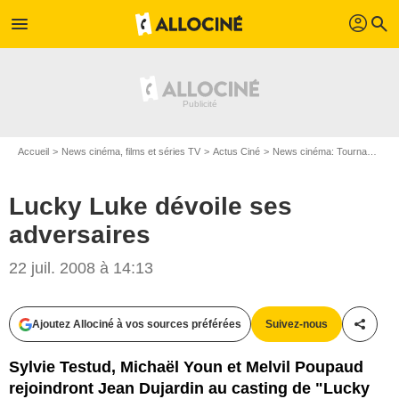
profil
menu
search
Accueil
News cinéma, films et séries TV
Actus Ciné
News cinéma: Tournages
Lucky Luke dévoile ses
adversaires
22 juil. 2008 à 14:13
Ajoutez Allociné à vos sources préférées
Suivez-nous
Partag
Sylvie Testud, Michaël Youn et Melvil Poupaud
rejoindront Jean Dujardin au casting de "Lucky