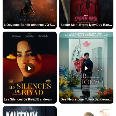
L'Odyssée Bande-annonce VO STFR
Spider-Man: Brand New Day Bande-annonce VO STFR
Les Silences de Riyad Bande-annonce VO STFR
Des Fleurs pour Tokyo Bande-annonce VO STFR