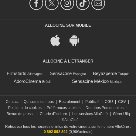
ALLOCINÉ SUR MOBILE
ALLOCINÉ À L'ÉTRANGER
Filmstarts
SensaCine
Beyazperde
Allemagne
Espagne
Turquie
AdoroCinema
Sensacine México
Brésil
Mexique
Contact
|
Qui sommes-nous
|
Recrutement
|
Publicité
|
CGU
|
CGV
|
Politique de cookies
|
Préférences cookies
|
Données Personnelles
|
Revue de presse
|
Charte d'écriture
|
Les services AlloCiné
|
Gérer Utiq
|
©AlloCiné
Retrouvez tous les horaires et infos de votre cinéma sur le numéro AlloCiné :
0 892 892 892
(0,90€/minute)