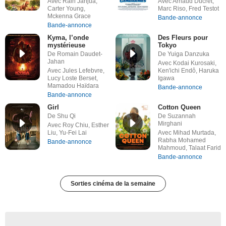
Avec Rain Janjua,
Avec Arnaud Ducret,
Carter Young,
Marc Riso, Fred Testot
Mckenna Grace
Bande-annonce
Bande-annonce
Kyma, l’onde
Des Fleurs pour
mystérieuse
Tokyo
De Romain Daudet-
De Yuiga Danzuka
Jahan
Avec Kodai Kurosaki,
Avec Jules Lefebvre,
Ken'ichi Endô, Haruka
Lucy Loste Berset,
Igawa
Mamadou Haïdara
Bande-annonce
Bande-annonce
Girl
Cotton Queen
De Shu Qi
De Suzannah
Mirghani
Avec Roy Chiu, Esther
Liu, Yu-Fei Lai
Avec Mihad Murtada,
Rabha Mohamed
Bande-annonce
Mahmoud, Talaat Farid
Bande-annonce
Sorties cinéma de la semaine