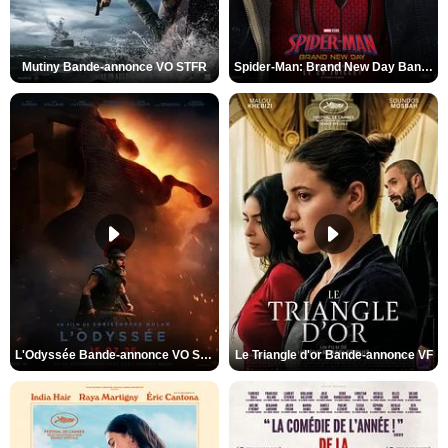
Mutiny Bande-annonce VO STFR
Spider-Man: Brand New Day Bande-annonce VO STFR
L'Odyssée Bande-annonce VO STFR
Le Triangle d'or Bande-annonce VF