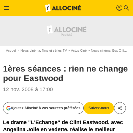
profil
menu
search
Accueil
News cinéma, films et séries TV
Actus Ciné
News cinéma: Box Office
1ères séances : rien ne change
pour Eastwood
12 nov. 2008 à 17:00
Ajoutez Allociné à vos sources préférées
Suivez-nous
Partag
Le drame "L'Echange" de Clint Eastwood, avec
Angelina Jolie en vedette, réalise le meilleur