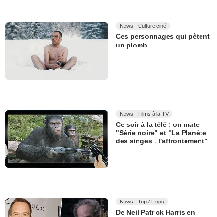
News - Culture ciné
Ces personnages qui pètent
un plomb...
News - Films à la TV
Ce soir à la télé : on mate
"Série noire" et "La Planète
des singes : l'affrontement"
News - Top / Flops
De Neil Patrick Harris en