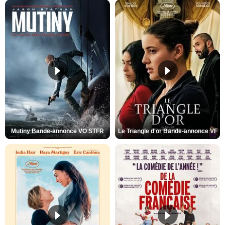
Mutiny Bande-annonce VO STFR
Le Triangle d'or Bande-annonce VF