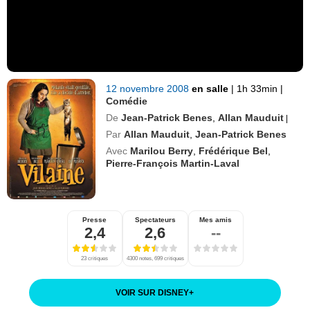
12 novembre 2008
en salle
|
1h 33min
|
Comédie
De
Jean-Patrick Benes
,
Allan Mauduit
|
Par
Allan Mauduit
,
Jean-Patrick Benes
Avec
Marilou Berry
,
Frédérique Bel
,
Pierre-François Martin-Laval
Presse
Spectateurs
Mes amis
2,4
2,6
--
23 critiques
4300 notes, 699 critiques
VOIR SUR DISNEY
+