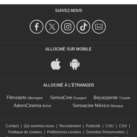
SUIVEZ-NOUS
ALLOCINÉ SUR MOBILE
ALLOCINÉ À L'ÉTRANGER
Filmstarts
SensaCine
Beyazperde
Allemagne
Espagne
Turquie
AdoroCinema
Sensacine México
Brésil
Mexique
Contact
|
Qui sommes-nous
|
Recrutement
|
Publicité
|
CGU
|
CGV
|
Politique de cookies
|
Préférences cookies
|
Données Personnelles
|