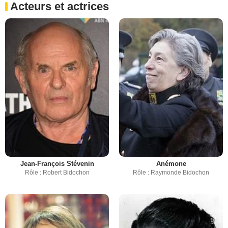
Acteurs et actrices
Jean-François Stévenin
Anémone
Rôle : Robert Bidochon
Rôle : Raymonde Bidochon