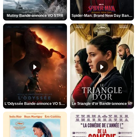
Mutiny Bande-annonce VO STFR
Spider-Man: Brand New Day Bande-annonce VO STFR
L'Odyssée Bande-annonce VO STFR
Le Triangle d'or Bande-annonce VF