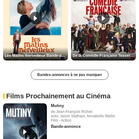
Les Matins merveilleux Bande-annonce VF
De la Comédie-Française Teaser VF
Bandes-annonces à ne pas manquer
Films Prochainement au Cinéma
Mutiny
de Jean-François Richet
avec Jason Statham, Annabelle Wallis
Film - Action
Bande-annonce