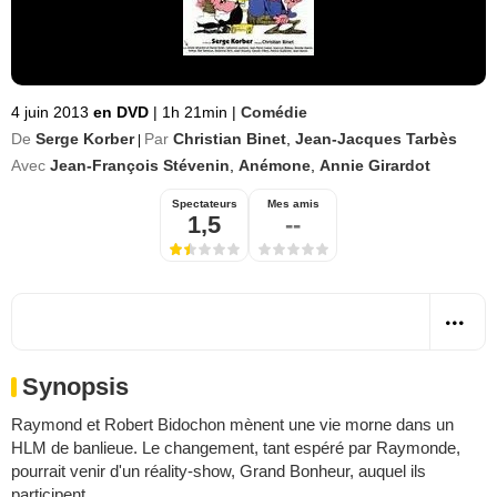
4 juin 2013
en DVD
|
1h 21min
|
Comédie
De
Serge Korber
Par
Christian Binet
,
Jean-Jacques Tarbès
|
Avec
Jean-François Stévenin
,
Anémone
,
Annie Girardot
Spectateurs
Mes amis
1,5
--
Synopsis
Raymond et Robert Bidochon mènent une vie morne dans un
HLM de banlieue. Le changement, tant espéré par Raymonde,
pourrait venir d'un réality-show, Grand Bonheur, auquel ils
participent.