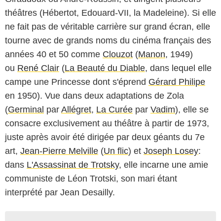
théâtres (Hébertot, Edouard-VII, la Madeleine). Si elle
ne fait pas de véritable carrière sur grand écran, elle
tourne avec de grands noms du cinéma français des
années 40 et 50 comme
Clouzot
(
Manon
, 1949)
ou
René Clair
(
La Beauté du Diable
, dans lequel elle
campe une Princesse dont s'éprend
Gérard Philipe
en 1950). Vue dans deux adaptations de Zola
(
Germinal
par
Allégret
,
La Curée
par
Vadim
), elle se
consacre exclusivement au théâtre à partir de 1973,
juste après avoir été dirigée par deux géants du 7e
art,
Jean-Pierre Melville
(
Un flic
) et
Joseph Losey
:
dans
L'Assassinat de Trotsky
, elle incarne une amie
communiste de Léon Trotski, son mari étant
interprété par Jean Desailly.