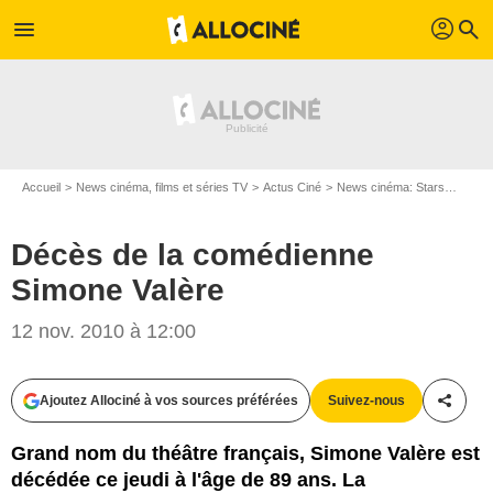
profil
menu
search
Accueil
News cinéma, films et séries TV
Actus Ciné
News cinéma: Stars
Décès
Décès de la comédienne
Simone Valère
12 nov. 2010 à 12:00
Ajoutez Allociné à vos sources préférées
Suivez-nous
Partag
Grand nom du théâtre français, Simone Valère est
décédée ce jeudi à l'âge de 89 ans. La