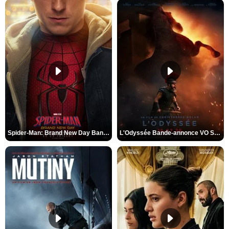
Spider-Man: Brand New Day Bande-annonce VO STFR
L'Odyssée Bande-annonce VO STFR