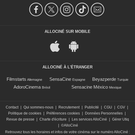
ALLOCINÉ SUR MOBILE
ALLOCINÉ À L'ÉTRANGER
Filmstarts
SensaCine
Beyazperde
Allemagne
Espagne
Turquie
AdoroCinema
Sensacine México
Brésil
Mexique
Contact
|
Qui sommes-nous
|
Recrutement
|
Publicité
|
CGU
|
CGV
|
Politique de cookies
|
Préférences cookies
|
Données Personnelles
|
Revue de presse
|
Charte d'écriture
|
Les services AlloCiné
|
Gérer Utiq
|
©AlloCiné
Retrouvez tous les horaires et infos de votre cinéma sur le numéro AlloCiné :