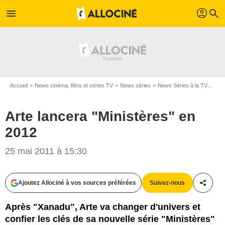
profil
menu
search
Accueil
News cinéma, films et séries TV
News séries
News Séries à la TV
Arte
Arte lancera "Ministères" en
2012
25 mai 2011 à 15:30
Ajoutez Allociné à vos sources préférées
Suivez-nous
Partag
Après "Xanadu", Arte va changer d'univers et
confier les clés de sa nouvelle série "Ministères"