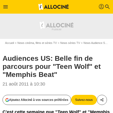
profil
menu
search
Accueil
News cinéma, films et séries TV
News séries TV
News Audience Séries TV
Audiences US: Belle fin de
parcours pour "Teen Wolf" et
"Memphis Beat"
21 août 2011 à 10:30
Ajoutez Allociné à vos sources préférées
Suivez-nous
Partag
C'est cette semaine que "Teen Wolf" et "Memphis