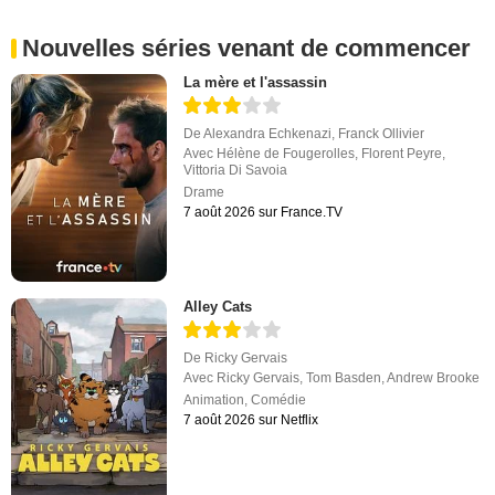
Nouvelles séries venant de commencer
La mère et l'assassin
De
Alexandra Echkenazi
,
Franck Ollivier
Avec
Hélène de Fougerolles
,
Florent Peyre
,
Vittoria Di Savoia
Drame
7 août 2026 sur France.TV
Alley Cats
De
Ricky Gervais
Avec
Ricky Gervais
,
Tom Basden
,
Andrew Brooke
Animation
,
Comédie
7 août 2026 sur Netflix