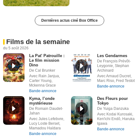
Dernières actus ciné Box Office
Films de la semaine
du 5 août 2026
La Pat' Patrouille :
Les Gendarmes
Le film mission
De François Prévôt-
Dino
Leygonie, Stephan
De Cal Brunker
Archinard
Avec Rain Janjua,
Avec Arnaud Ducret,
Carter Young,
Marc Riso, Fred Testot
Mckenna Grace
Bande-annonce
Bande-annonce
Kyma, l’onde
Des Fleurs pour
mystérieuse
Tokyo
De Romain Daudet-
De Yuiga Danzuka
Jahan
Avec Kodai Kurosaki,
Avec Jules Lefebvre,
Ken'ichi Endô, Haruka
Lucy Loste Berset,
Igawa
Mamadou Haïdara
Bande-annonce
Bande-annonce