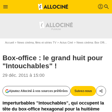
profil
menu
search
Accueil
News cinéma, films et séries TV
Actus Ciné
News cinéma: Box Office
B
Box-office : le grand huit pour
"Intouchables" !
29 déc. 2011 à 15:00
Ajoutez Allociné à vos sources préférées
Suivez-nous
Partag
Imperturbables "Intouchables", qui occupent la
tête du box-office hexagonal pour la huitième