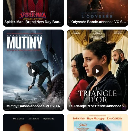
Spider-Man: Brand New Day Bande-annonce VO STFR
L'Odyssée Bande-annonce VO STFR
Mutiny Bande-annonce VO STFR
Le Triangle d'or Bande-annonce VF