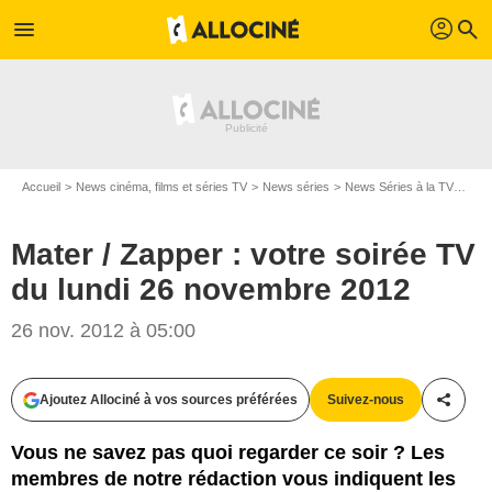
profil
menu
search
Accueil
News cinéma, films et séries TV
News séries
News Séries à la TV
Mate
Mater / Zapper : votre soirée TV
du lundi 26 novembre 2012
26 nov. 2012 à 05:00
Ajoutez Allociné à vos sources préférées
Suivez-nous
Partag
Vous ne savez pas quoi regarder ce soir ? Les
membres de notre rédaction vous indiquent les