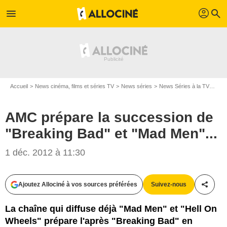
profil
menu
search
Accueil
News cinéma, films et séries TV
News séries
News Séries à la TV
AMC 
AMC prépare la succession de
"Breaking Bad" et "Mad Men"...
1 déc. 2012 à 11:30
Ajoutez Allociné à vos sources préférées
Suivez-nous
Partag
La chaîne qui diffuse déjà "Mad Men" et "Hell On
Wheels" prépare l'après "Breaking Bad" en