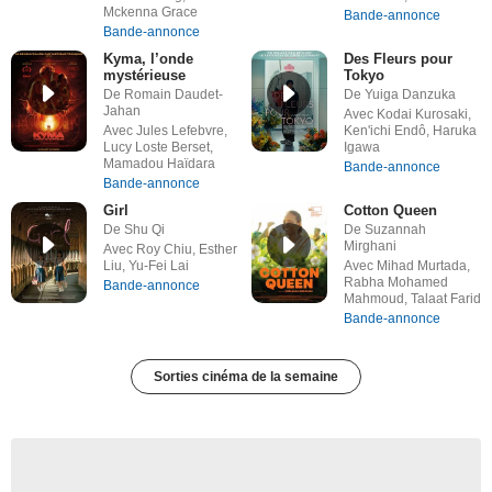
Mckenna Grace
Bande-annonce
Bande-annonce
Kyma, l’onde
Des Fleurs pour
mystérieuse
Tokyo
De Romain Daudet-
De Yuiga Danzuka
Jahan
Avec Kodai Kurosaki,
Avec Jules Lefebvre,
Ken'ichi Endô, Haruka
Lucy Loste Berset,
Igawa
Mamadou Haïdara
Bande-annonce
Bande-annonce
Girl
Cotton Queen
De Shu Qi
De Suzannah
Mirghani
Avec Roy Chiu, Esther
Liu, Yu-Fei Lai
Avec Mihad Murtada,
Rabha Mohamed
Bande-annonce
Mahmoud, Talaat Farid
Bande-annonce
Sorties cinéma de la semaine