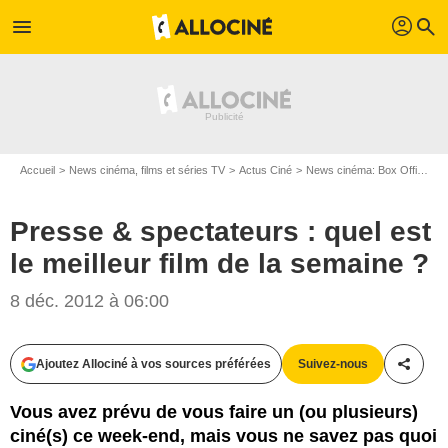
profil
menu
search
Accueil
News cinéma, films et séries TV
Actus Ciné
News cinéma: Box Office
P
Presse & spectateurs : quel est
le meilleur film de la semaine ?
8 déc. 2012 à 06:00
Ajoutez Allociné à vos sources préférées
Suivez-nous
Partag
Vous avez prévu de vous faire un (ou plusieurs)
ciné(s) ce week-end, mais vous ne savez pas quoi