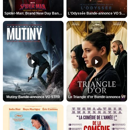
Spider-Man: Brand New Day Bande-annonce VO STFR
L'Odyssée Bande-annonce VO STFR
Mutiny Bande-annonce VO STFR
Le Triangle d'or Bande-annonce VF