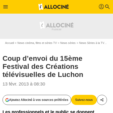
profil
menu
search
Accueil
News cinéma, films et séries TV
News séries
News Séries à la TV
Coup
Coup d’envoi du 15ème
Festival des Créations
télévisuelles de Luchon
13 févr. 2013 à 08:30
Ajoutez Allociné à vos sources préférées
Suivez-nous
Partag
Les professionnels et le public se donnent