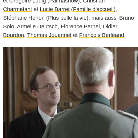
et
Grégoire Ludig
(
Palmashow
),
Christian
Charmetant
et
Lucie Barret
(
Famille d'accueil
),
Stéphane Henon
(
Plus belle la vie
), mais aussi
Bruno
Solo
,
Armelle Deutsch
,
Florence Pernel
,
Didier
Bourdon
,
Thomas Jouannet
et
François Berléand
.