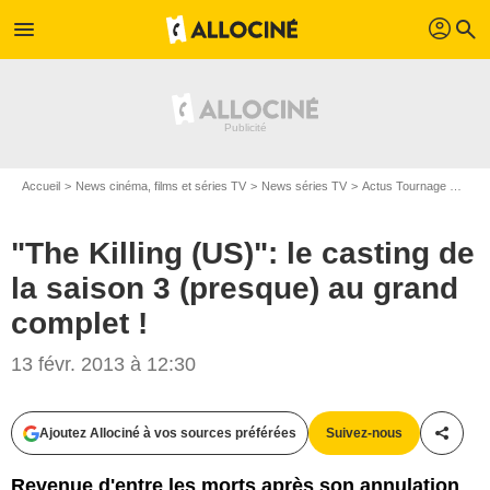
profil
menu
search
Accueil
News cinéma, films et séries TV
News séries TV
Actus Tournage Séries TV
"The Killing (US)": le casting de
la saison 3 (presque) au grand
complet !
13 févr. 2013 à 12:30
Ajoutez Allociné à vos sources préférées
Suivez-nous
Partag
Revenue d'entre les morts après son annulation