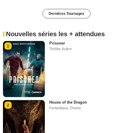
Dernières Tournages
Nouvelles séries les + attendues
Prisoner
1
Thriller
,
Action
House of the Dragon
2
Fantastique
,
Drame