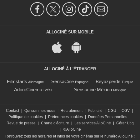
ALLOCINÉ SUR MOBILE
ALLOCINÉ À L'ÉTRANGER
Filmstarts
SensaCine
Beyazperde
Allemagne
Espagne
Turquie
AdoroCinema
Sensacine México
Brésil
Mexique
Contact
|
Qui sommes-nous
|
Recrutement
|
Publicité
|
CGU
|
CGV
|
Politique de cookies
|
Préférences cookies
|
Données Personnelles
|
Revue de presse
|
Charte d'écriture
|
Les services AlloCiné
|
Gérer Utiq
|
©AlloCiné
Retrouvez tous les horaires et infos de votre cinéma sur le numéro AlloCiné :