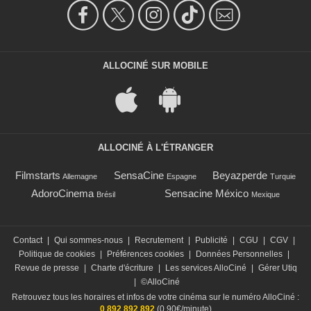
ALLOCINÉ SUR MOBILE
ALLOCINÉ À L'ÉTRANGER
Filmstarts
SensaCine
Beyazperde
Allemagne
Espagne
Turquie
AdoroCinema
Sensacine México
Brésil
Mexique
Contact
|
Qui sommes-nous
|
Recrutement
|
Publicité
|
CGU
|
CGV
|
Politique de cookies
|
Préférences cookies
|
Données Personnelles
|
Revue de presse
|
Charte d'écriture
|
Les services AlloCiné
|
Gérer Utiq
|
©AlloCiné
Retrouvez tous les horaires et infos de votre cinéma sur le numéro AlloCiné :
0 892 892 892
(0,90€/minute)