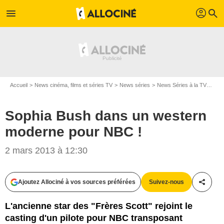
profil
menu
search
Accueil
News cinéma, films et séries TV
News séries
News Séries à la TV
Sop
Sophia Bush dans un western
moderne pour NBC !
2 mars 2013 à 12:30
Ajoutez Allociné à vos sources préférées
Suivez-nous
Partag
L'ancienne star des "Frères Scott" rejoint le
casting d'un pilote pour NBC transposant