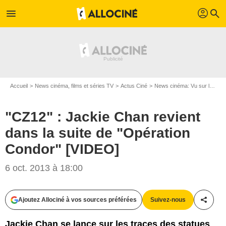
profil
menu
search
Accueil
News cinéma, films et séries TV
Actus Ciné
News cinéma: Vu sur le web
"CZ12" : Jackie Chan revient
dans la suite de "Opération
Condor" [VIDEO]
6 oct. 2013 à 18:00
Ajoutez Allociné à vos sources préférées
Suivez-nous
Partag
Jackie Chan se lance sur les traces des statues