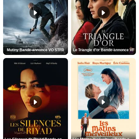
Mutiny Bande-annonce VO STFR
Le Triangle d'or Bande-annonce VF